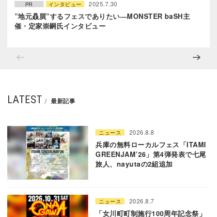
2025.7.30
PR
インタビュー
”地元贔屓”するフェスでありたい―MONSTER baSH主
催・定家崇嗣氏インタビュー
LATEST
最新記事
2026.8.8
ニュース
兵庫の無料ローカルフェス「ITAMI
GREENJAM’26」第4弾発表で七尾
旅人、nayutaの2組追加
2026.8.7
ニュース
「女川町町制施行100周年記念祭」