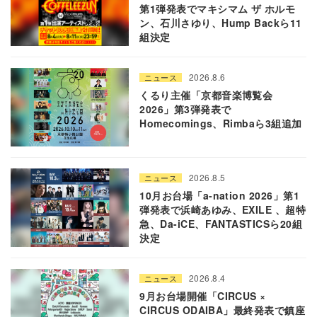
第1弾発表でマキシマム ザ ホルモ
ン、石川さゆり、Hump Backら11
組決定
2026.8.6
ニュース
くるり主催「京都音楽博覧会
2026」第3弾発表で
Homecomings、Rimbaら3組追加
2026.8.5
ニュース
10月お台場「a-nation 2026」第1
弾発表で浜崎あゆみ、EXILE 、超特
急、Da-iCE、FANTASTICSら20組
決定
2026.8.4
ニュース
9月お台場開催「CIRCUS ×
CIRCUS ODAIBA」最終発表で鎮座