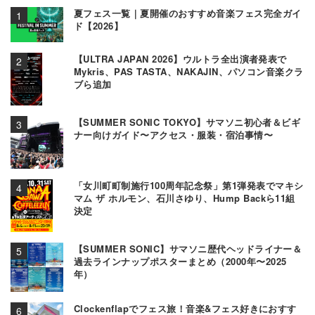
夏フェス一覧｜夏開催のおすすめ音楽フェス完全ガイ
ド【2026】
【ULTRA JAPAN 2026】ウルトラ全出演者発表で
Mykris、PAS TASTA、NAKAJIN、パソコン音楽クラ
ブら追加
【SUMMER SONIC TOKYO】サマソニ初心者＆ビギ
ナー向けガイド〜アクセス・服装・宿泊事情〜
「女川町町制施行100周年記念祭」第1弾発表でマキシ
マム ザ ホルモン、石川さゆり、Hump Backら11組
決定
【SUMMER SONIC】サマソニ歴代ヘッドライナー＆
過去ラインナップポスターまとめ（2000年〜2025
年）
Clockenflapでフェス旅！音楽&フェス好きにおすす