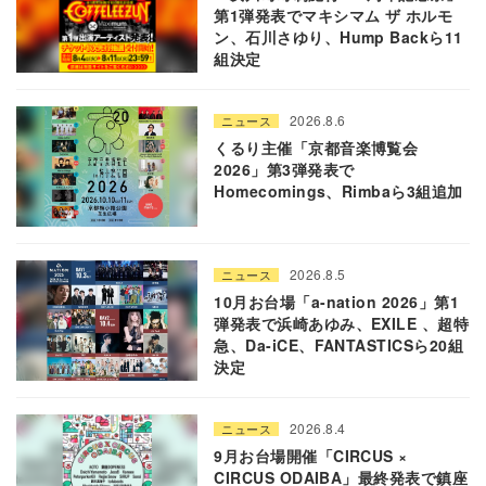
第1弾発表でマキシマム ザ ホルモ
ン、石川さゆり、Hump Backら11
組決定
2026.8.6
ニュース
くるり主催「京都音楽博覧会
2026」第3弾発表で
Homecomings、Rimbaら3組追加
2026.8.5
ニュース
10月お台場「a-nation 2026」第1
弾発表で浜崎あゆみ、EXILE 、超特
急、Da-iCE、FANTASTICSら20組
決定
2026.8.4
ニュース
9月お台場開催「CIRCUS ×
CIRCUS ODAIBA」最終発表で鎮座