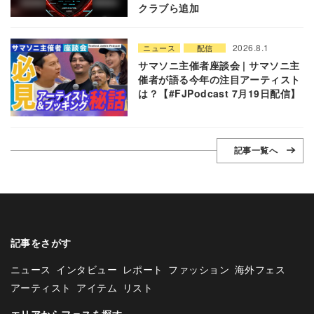
クラブら追加
2026.8.1
ニュース
配信
サマソニ主催者座談会 | サマソニ主
催者が語る今年の注目アーティスト
は？【#FJPodcast 7月19日配信】
記事一覧へ
記事をさがす
ニュース
インタビュー
レポート
ファッション
海外フェス
アーティスト
アイテム
リスト