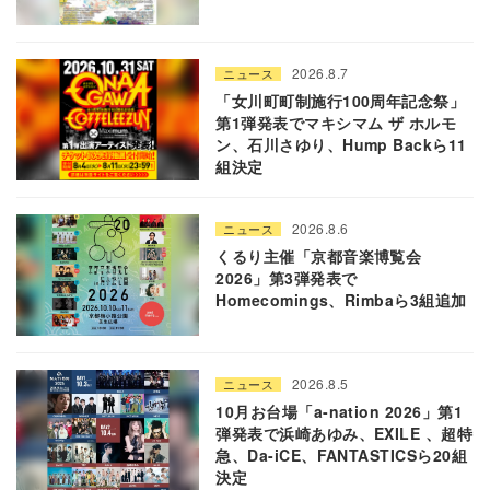
2026.8.7
ニュース
「女川町町制施行100周年記念祭」
第1弾発表でマキシマム ザ ホルモ
ン、石川さゆり、Hump Backら11
組決定
2026.8.6
ニュース
くるり主催「京都音楽博覧会
2026」第3弾発表で
Homecomings、Rimbaら3組追加
2026.8.5
ニュース
10月お台場「a-nation 2026」第1
弾発表で浜崎あゆみ、EXILE 、超特
急、Da-iCE、FANTASTICSら20組
決定