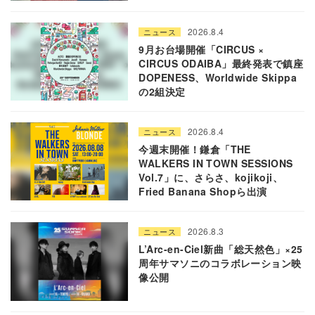
2026.8.4
ニュース
9月お台場開催「CIRCUS ×
CIRCUS ODAIBA」最終発表で鎮座
DOPENESS、Worldwide Skippa
の2組決定
2026.8.4
ニュース
今週末開催！鎌倉「THE
WALKERS IN TOWN SESSIONS
Vol.7」に、さらさ、kojikoji、
Fried Banana Shopら出演
2026.8.3
ニュース
L’Arc-en-Ciel新曲「総天然色」×25
周年サマソニのコラボレーション映
像公開