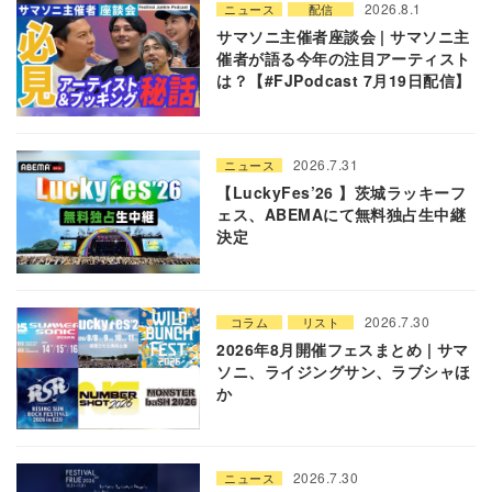
2026.8.1
ニュース
配信
サマソニ主催者座談会 | サマソニ主
催者が語る今年の注目アーティスト
は？【#FJPodcast 7月19日配信】
2026.7.31
ニュース
【LuckyFes’26 】茨城ラッキーフ
ェス、ABEMAにて無料独占生中継
決定
2026.7.30
コラム
リスト
2026年8月開催フェスまとめ | サマ
ソニ、ライジングサン、ラブシャほ
か
2026.7.30
ニュース