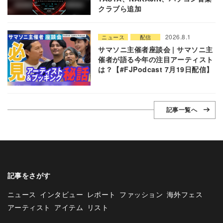
クラブら追加
2026.8.1
ニュース
配信
サマソニ主催者座談会 | サマソニ主
催者が語る今年の注目アーティスト
は？【#FJPodcast 7月19日配信】
記事一覧へ
記事をさがす
ニュース
インタビュー
レポート
ファッション
海外フェス
アーティスト
アイテム
リスト