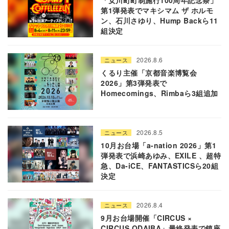
第1弾発表でマキシマム ザ ホルモ
ン、石川さゆり、Hump Backら11
組決定
2026.8.6
ニュース
くるり主催「京都音楽博覧会
2026」第3弾発表で
Homecomings、Rimbaら3組追加
2026.8.5
ニュース
10月お台場「a-nation 2026」第1
弾発表で浜崎あゆみ、EXILE 、超特
急、Da-iCE、FANTASTICSら20組
決定
2026.8.4
ニュース
9月お台場開催「CIRCUS ×
CIRCUS ODAIBA」最終発表で鎮座