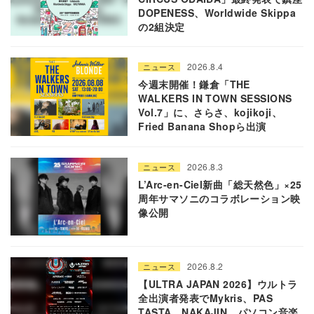
DOPENESS、Worldwide Skippa
の2組決定
2026.8.4
ニュース
今週末開催！鎌倉「THE
WALKERS IN TOWN SESSIONS
Vol.7」に、さらさ、kojikoji、
Fried Banana Shopら出演
2026.8.3
ニュース
L’Arc-en-Ciel新曲「総天然色」×25
周年サマソニのコラボレーション映
像公開
2026.8.2
ニュース
【ULTRA JAPAN 2026】ウルトラ
全出演者発表でMykris、PAS
TASTA、NAKAJIN、パソコン音楽