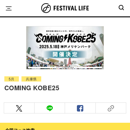
Skip
to
content
5月
兵庫県
COMING KOBE25