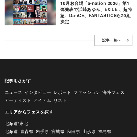
10月お台場「a-nation 2026」第1
弾発表で浜崎あゆみ、EXILE 、超特
急、Da-iCE、FANTASTICSら20組
決定
記事一覧へ
記事をさがす
ニュース
インタビュー
レポート
ファッション
海外フェス
アーティスト
アイテム
リスト
エリアからフェスを探す
北海道/東北
北海道
青森県
岩手県
宮城県
秋田県
山形県
福島県