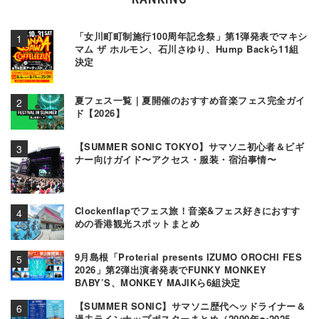
「女川町町制施行100周年記念祭」第1弾発表でマキシ
マム ザ ホルモン、石川さゆり、Hump Backら11組
決定
夏フェス一覧｜夏開催のおすすめ音楽フェス完全ガイ
ド【2026】
【SUMMER SONIC TOKYO】サマソニ初心者＆ビギ
ナー向けガイド〜アクセス・服装・宿泊事情〜
Clockenflapでフェス旅！音楽&フェス好きにおすす
めの香港観光スポットまとめ
9月島根「Proterial presents IZUMO OROCHI FES
2026」第2弾出演者発表でFUNKY MONKEY
BΛBY’S、MONKEY MAJIKら6組決定
【SUMMER SONIC】サマソニ歴代ヘッドライナー＆
過去ラインナップポスターまとめ（2000年〜2025