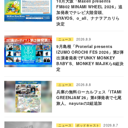
10月大坂「Maxell presents
FM802 MINAMI WHEEL 2026」追
加発表でテレビ大陸音頭、
SYAYOS、o_all、ナナヲアカリら
決定
2026.8.9
ニュース
9月島根「Proterial presents
IZUMO OROCHI FES 2026」第2弾
出演者発表でFUNKY MONKEY
BΛBY’S、MONKEY MAJIKら6組決
定
2026.8.8
ニュース
兵庫の無料ローカルフェス「ITAMI
GREENJAM’26」第4弾発表で七尾
旅人、nayutaの2組追加
2026.8.7
ニュース
ポッドキャスト