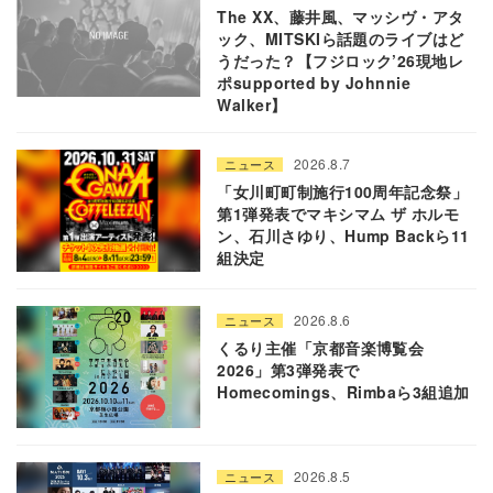
The XX、藤井風、マッシヴ・アタ
ック、MITSKIら話題のライブはど
うだった？【フジロック’26現地レ
ポsupported by Johnnie
Walker】
2026.8.7
ニュース
「女川町町制施行100周年記念祭」
第1弾発表でマキシマム ザ ホルモ
ン、石川さゆり、Hump Backら11
組決定
2026.8.6
ニュース
くるり主催「京都音楽博覧会
2026」第3弾発表で
Homecomings、Rimbaら3組追加
2026.8.5
ニュース