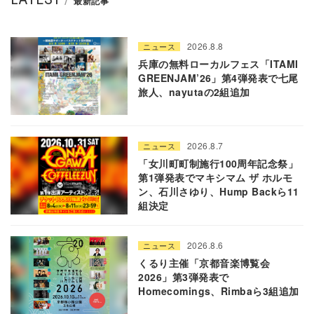
最新記事
2026.8.8
ニュース
兵庫の無料ローカルフェス「ITAMI
GREENJAM’26」第4弾発表で七尾
旅人、nayutaの2組追加
2026.8.7
ニュース
「女川町町制施行100周年記念祭」
第1弾発表でマキシマム ザ ホルモ
ン、石川さゆり、Hump Backら11
組決定
2026.8.6
ニュース
くるり主催「京都音楽博覧会
2026」第3弾発表で
Homecomings、Rimbaら3組追加