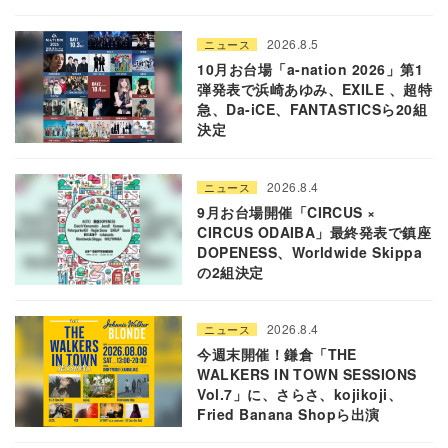
2026.8.5
ニュース
10月お台場「a-nation 2026」第1
弾発表で浜崎あゆみ、EXILE 、超特
急、Da-iCE、FANTASTICSら20組
決定
2026.8.4
ニュース
9月お台場開催「CIRCUS ×
CIRCUS ODAIBA」最終発表で鎮座
DOPENESS、Worldwide Skippa
の2組決定
2026.8.4
ニュース
今週末開催！鎌倉「THE
WALKERS IN TOWN SESSIONS
Vol.7」に、さらさ、kojikoji、
Fried Banana Shopら出演