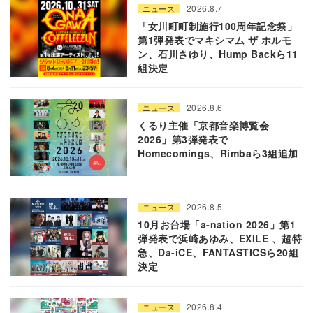
2026.8.7
ニュース
「女川町町制施行100周年記念祭」
第1弾発表でマキシマム ザ ホルモ
ン、石川さゆり、Hump Backら11
組決定
2026.8.6
ニュース
くるり主催「京都音楽博覧会
2026」第3弾発表で
Homecomings、Rimbaら3組追加
2026.8.5
ニュース
10月お台場「a-nation 2026」第1
弾発表で浜崎あゆみ、EXILE 、超特
急、Da-iCE、FANTASTICSら20組
決定
2026.8.4
ニュース