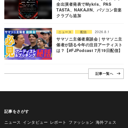
全出演者発表でMykris、PAS
TASTA、NAKAJIN、パソコン音楽
クラブら追加
2026.8.1
ニュース
配信
サマソニ主催者座談会 | サマソニ主
催者が語る今年の注目アーティスト
は？【#FJPodcast 7月19日配信】
記事一覧へ
記事をさがす
ニュース
インタビュー
レポート
ファッション
海外フェス