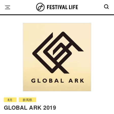
Skip
to
content
8月
群馬県
GLOBAL ARK 2019