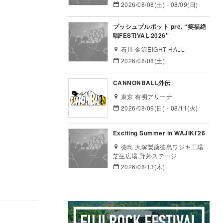
2026/08/08(土) - 08/09(日)
プッシュプルポット pre. “笑福絶
唱FESTIVAL 2026”
石川 金沢EIGHT HALL
2026/08/08(土)
CANNONBALL外伝
東京 有明アリーナ
2026/08/09(日) - 08/11(火)
Exciting Summer in WAJIKI’26
徳島 大塚製薬徳島ワジキ工場
芝生広場 野外ステージ
2026/08/13(木)