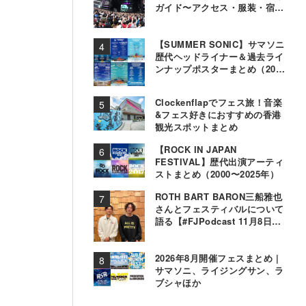
ガイド〜アクセス・服装・宿泊
事情〜
【SUMMER SONIC】サマソニ
歴代ヘッドライナー＆過去ライ
ンナップポスターまとめ（2000
年〜2025年）
Clockenflapでフェス旅！音楽
&フェス好きにおすすめの香港
観光スポットまとめ
【ROCK IN JAPAN
FESTIVAL】歴代出演アーティ
ストまとめ（2000〜2025年）
ROTH BART BARON三船雅也
さんとフェスティバルについて
語る【#FJPodcast 11月8日配
信】
2026年8月開催フェスまとめ |
サマソニ、ライジングサン、ラ
ブシャほか