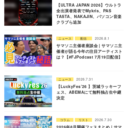
【ULTRA JAPAN 2026】ウルトラ
全出演者発表でMykris、PAS
TASTA、NAKAJIN、パソコン音楽
クラブら追加
2026.8.1
ニュース
配信
サマソニ主催者座談会 | サマソニ主
催者が語る今年の注目アーティスト
は？【#FJPodcast 7月19日配信】
2026.7.31
ニュース
【LuckyFes’26 】茨城ラッキーフ
ェス、ABEMAにて無料独占生中継
決定
2026.7.30
コラム
リスト
2026年8月開催フェスまとめ | サマ