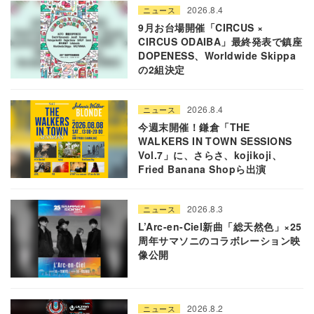
2026.8.4
ニュース
9月お台場開催「CIRCUS ×
CIRCUS ODAIBA」最終発表で鎮座
DOPENESS、Worldwide Skippa
の2組決定
2026.8.4
ニュース
今週末開催！鎌倉「THE
WALKERS IN TOWN SESSIONS
Vol.7」に、さらさ、kojikoji、
Fried Banana Shopら出演
2026.8.3
ニュース
L’Arc-en-Ciel新曲「総天然色」×25
周年サマソニのコラボレーション映
像公開
2026.8.2
ニュース