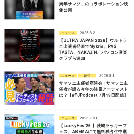
周年サマソニのコラボレーション映
像公開
2026.8.2
ニュース
【ULTRA JAPAN 2026】ウルトラ
全出演者発表でMykris、PAS
TASTA、NAKAJIN、パソコン音楽
クラブら追加
2026.8.1
ニュース
配信
サマソニ主催者座談会 | サマソニ主
催者が語る今年の注目アーティスト
は？【#FJPodcast 7月19日配信】
2026.7.31
ニュース
【LuckyFes’26 】茨城ラッキーフ
ェス、ABEMAにて無料独占生中継