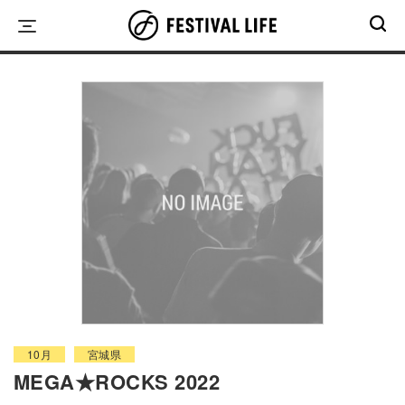
Skip
to
content
10月
宮城県
MEGA★ROCKS 2022