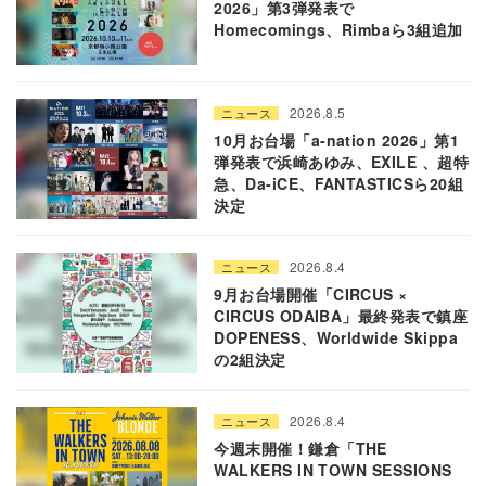
2026」第3弾発表で
Homecomings、Rimbaら3組追加
2026.8.5
ニュース
10月お台場「a-nation 2026」第1
弾発表で浜崎あゆみ、EXILE 、超特
急、Da-iCE、FANTASTICSら20組
決定
2026.8.4
ニュース
9月お台場開催「CIRCUS ×
CIRCUS ODAIBA」最終発表で鎮座
DOPENESS、Worldwide Skippa
の2組決定
2026.8.4
ニュース
今週末開催！鎌倉「THE
WALKERS IN TOWN SESSIONS