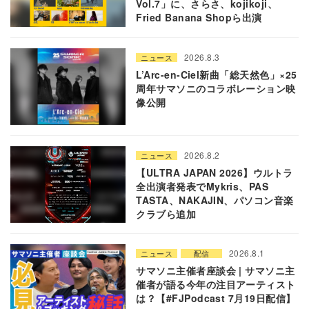
Vol.7」に、さらさ、kojikoji、
Fried Banana Shopら出演
2026.8.3
ニュース
L’Arc-en-Ciel新曲「総天然色」×25
周年サマソニのコラボレーション映
像公開
2026.8.2
ニュース
【ULTRA JAPAN 2026】ウルトラ
全出演者発表でMykris、PAS
TASTA、NAKAJIN、パソコン音楽
クラブら追加
2026.8.1
ニュース
配信
サマソニ主催者座談会 | サマソニ主
催者が語る今年の注目アーティスト
は？【#FJPodcast 7月19日配信】