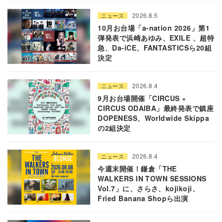
2026.8.5
ニュース
10月お台場「a-nation 2026」第1
弾発表で浜崎あゆみ、EXILE 、超特
急、Da-iCE、FANTASTICSら20組
決定
2026.8.4
ニュース
9月お台場開催「CIRCUS ×
CIRCUS ODAIBA」最終発表で鎮座
DOPENESS、Worldwide Skippa
の2組決定
2026.8.4
ニュース
今週末開催！鎌倉「THE
WALKERS IN TOWN SESSIONS
Vol.7」に、さらさ、kojikoji、
Fried Banana Shopら出演