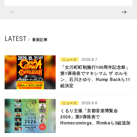
LATEST
最新記事
2026.8.7
ニュース
「女川町町制施行100周年記念祭」
第1弾発表でマキシマム ザ ホルモ
ン、石川さゆり、Hump Backら11
組決定
2026.8.6
ニュース
くるり主催「京都音楽博覧会
2026」第3弾発表で
Homecomings、Rimbaら3組追加