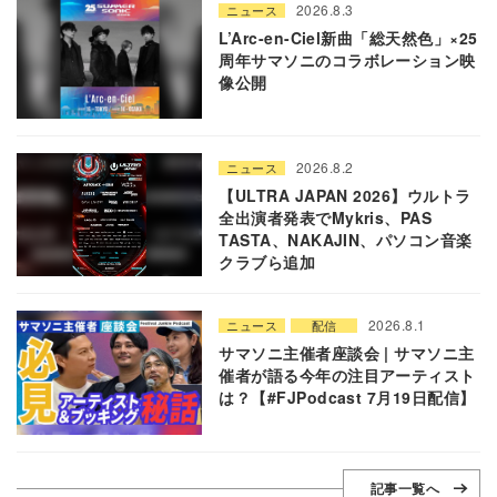
2026.8.3
ニュース
L’Arc-en-Ciel新曲「総天然色」×25
周年サマソニのコラボレーション映
像公開
2026.8.2
ニュース
【ULTRA JAPAN 2026】ウルトラ
全出演者発表でMykris、PAS
TASTA、NAKAJIN、パソコン音楽
クラブら追加
2026.8.1
ニュース
配信
サマソニ主催者座談会 | サマソニ主
催者が語る今年の注目アーティスト
は？【#FJPodcast 7月19日配信】
記事一覧へ