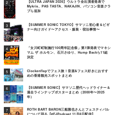
【ULTRA JAPAN 2026】ウルトラ全出演者発表で
Mykris、PAS TASTA、NAKAJIN、パソコン音楽クラ
ブら追加
【SUMMER SONIC TOKYO】サマソニ初心者＆ビギ
ナー向けガイド〜アクセス・服装・宿泊事情〜
「女川町町制施行100周年記念祭」第1弾発表でマキシ
マム ザ ホルモン、石川さゆり、Hump Backら11組
決定
Clockenflapでフェス旅！音楽&フェス好きにおすす
めの香港観光スポットまとめ
【SUMMER SONIC】サマソニ歴代ヘッドライナー＆
過去ラインナップポスターまとめ（2000年〜2025
年）
ROTH BART BARON三船雅也さんとフェスティバル
について語る【#FJPodcast 11月8日配信】