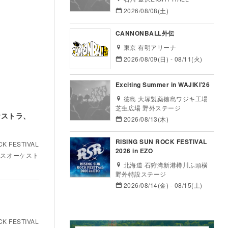
2026/08/08(土)
CANNONBALL外伝
東京 有明アリーナ
2026/08/09(日) - 08/11(火)
Exciting Summer in WAJIKI’26
徳島 大塚製薬徳島ワジキ工場
芝生広場 野外ステージ
ーケストラ、
2026/08/13(木)
RISING SUN ROCK FESTIVAL
FESTIVAL
2026 in EZO
イスオーケスト
北海道 石狩湾新港樽川ふ頭横
野外特設ステージ
2026/08/14(金) - 08/15(土)
FESTIVAL