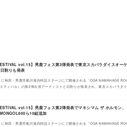
K FESTIVAL vol.15】男鹿フェス第3弾発表で東京スカパラダイスオ
加。日割りも発表
）に秋田・男鹿市船川港内特設ステージにて開催される「OGA NAMAHAGE ROCK 
クフェスティバル）の第3弾出演アーティストと日割りが発表され、東京スカパラダ
 FESTIVAL vol.15】男鹿フェス第2弾発表でマキシマム ザ ホルモン、
E、MONGOL800ら10組追加
）に秋田・男鹿市船川港内特設ステージにて開催される「OGA NAMAHAGE ROCK 