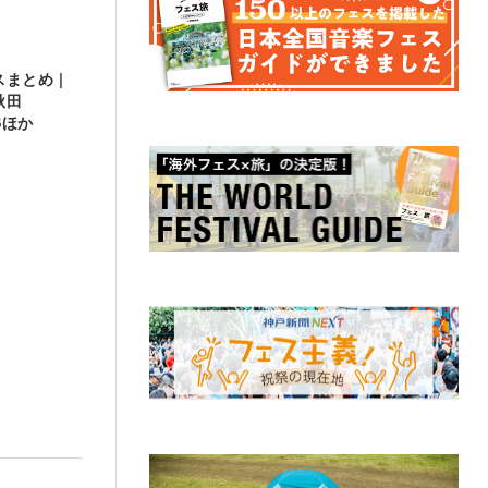
まとめ |
秋田
ESほか