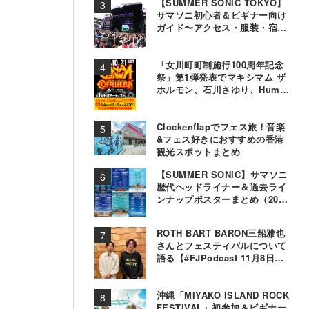
【SUMMER SONIC TOKYO】
サマソニ初心者＆ビギナー向け
ガイド〜アクセス・服装・宿泊
事情〜
「女川町町制施行100周年記念
祭」第1弾発表でマキシマム ザ
ホルモン、石川さゆり、Hump
Backら11組決定
Clockenflapでフェス旅！音楽
&フェス好きにおすすめの香港
観光スポットまとめ
【SUMMER SONIC】サマソニ
歴代ヘッドライナー＆過去ライ
ンナップポスターまとめ（2000
年〜2025年）
ROTH BART BARON三船雅也
さんとフェスティバルについて
語る【#FJPodcast 11月8日配
信】
沖縄「MIYAKO ISLAND ROCK
FESTIVAL」初参加＆ビギナー