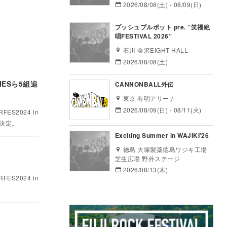
2026/08/08(土) - 08/09(日)
プッシュプルポット pre. “笑福絶
唱FESTIVAL 2026”
石川 金沢EIGHT HALL
2026/08/08(土)
DIESら5組追
CANNONBALL外伝
東京 有明アリーナ
2026/08/09(日) - 08/11(火)
S2024 in
が決定。
Exciting Summer in WAJIKI’26
徳島 大塚製薬徳島ワジキ工場
芝生広場 野外ステージ
2026/08/13(木)
S2024 in