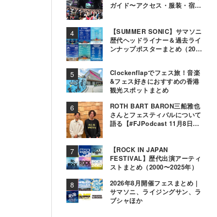
ガイド〜アクセス・服装・宿泊
事情〜
【SUMMER SONIC】サマソニ
歴代ヘッドライナー＆過去ライ
ンナップポスターまとめ（2000
年〜2025年）
Clockenflapでフェス旅！音楽
&フェス好きにおすすめの香港
観光スポットまとめ
ROTH BART BARON三船雅也
さんとフェスティバルについて
語る【#FJPodcast 11月8日配
信】
【ROCK IN JAPAN
FESTIVAL】歴代出演アーティ
ストまとめ（2000〜2025年）
2026年8月開催フェスまとめ |
サマソニ、ライジングサン、ラ
ブシャほか