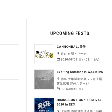
UPCOMING FESTS
CANNONBALL外伝
東京 有明アリーナ
2026/08/09(日) - 08/11(火)
Exciting Summer in WAJIKI’26
徳島 大塚製薬徳島ワジキ工場
芝生広場 野外ステージ
2026/08/13(木)
RISING SUN ROCK FESTIVAL
2026 in EZO
北海道 石狩湾新港樽川ふ頭横