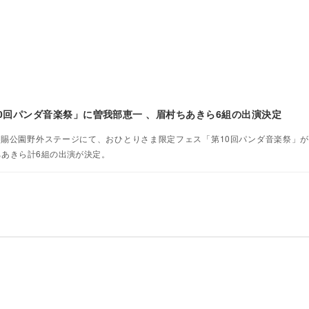
0回パンダ⾳楽祭」に曽我部恵⼀ 、眉村ちあきら6組の出演決定
上野恩賜公園野外ステージにて、おひとりさま限定フェス「第10回パンダ⾳楽祭」
ちあきら計6組の出演が決定。