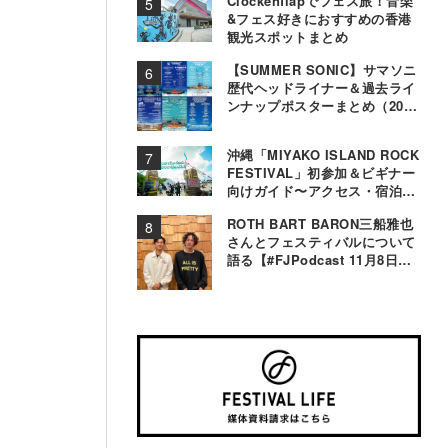
Clockenflapでフェス旅！音楽
&フェス好きにおすすめの香港
観光スポットまとめ
【SUMMER SONIC】サマソニ
歴代ヘッドライナー＆過去ライ
ンナップポスターまとめ（2000
年〜2025年）
沖縄「MIYAKO ISLAND ROCK
FESTIVAL」初参加＆ビギナー
向けガイド〜アクセス・宿泊・
観光事情＆お役立ちTips〜
ROTH BART BARON三船雅也
さんとフェスティバルについて
語る【#FJPodcast 11月8日配
信】