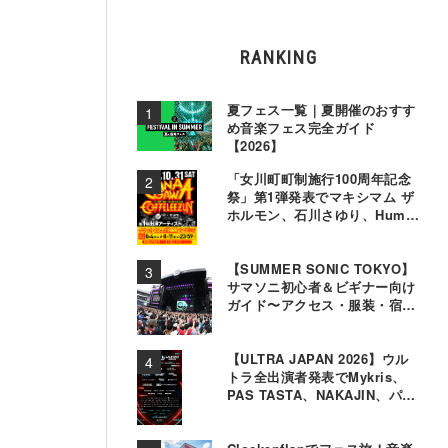
RANKING
夏フェス一覧｜夏開催のおすす
め音楽フェス完全ガイド
【2026】
「女川町町制施行100周年記念
祭」第1弾発表でマキシマム ザ
ホルモン、石川さゆり、Hump
Backら11組決定
【SUMMER SONIC TOKYO】
サマソニ初心者＆ビギナー向け
ガイド〜アクセス・服装・宿泊
事情〜
【ULTRA JAPAN 2026】ウル
トラ全出演者発表でMykris、
PAS TASTA、NAKAJIN、パソ
コン音楽クラブら追加