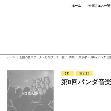
Skip
ホーム
全国フェス一覧
to
content
ホーム
全国の音楽フェス・野外フェス一覧
関東
東京都
第8回パンダ音
5月
東京都
第8回パンダ音