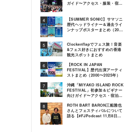
ガイド〜アクセス・服装・宿泊
事情〜
【SUMMER SONIC】サマソニ
歴代ヘッドライナー＆過去ライ
ンナップポスターまとめ（2000
年〜2025年）
Clockenflapでフェス旅！音楽
&フェス好きにおすすめの香港
観光スポットまとめ
【ROCK IN JAPAN
FESTIVAL】歴代出演アーティ
ストまとめ（2000〜2025年）
沖縄「MIYAKO ISLAND ROCK
FESTIVAL」初参加＆ビギナー
向けガイド〜アクセス・宿泊・
観光事情＆お役立ちTips〜
ROTH BART BARON三船雅也
さんとフェスティバルについて
語る【#FJPodcast 11月8日配
信】