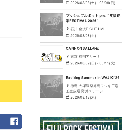
2026/08/08(土) - 08/09(日)
プッシュプルポット pre. “笑福絶
唱FESTIVAL 2026”
石川 金沢EIGHT HALL
2026/08/08(土)
CANNONBALL外伝
東京 有明アリーナ
2026/08/09(日) - 08/11(火)
Exciting Summer in WAJIKI’26
徳島 大塚製薬徳島ワジキ工場
芝生広場 野外ステージ
2026/08/13(木)