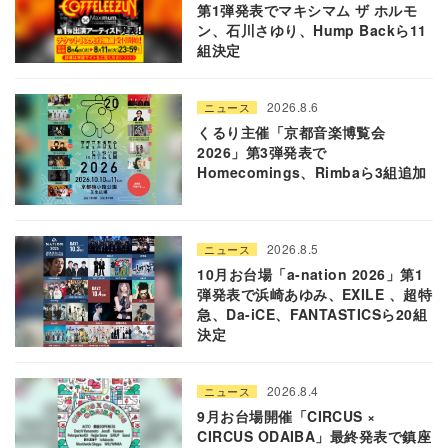
第1弾発表でマキシマム ザ ホルモ
ン、石川さゆり、Hump Backら11
組決定
2026.8.6
ニュース
くるり主催「京都音楽博覧会
2026」第3弾発表で
Homecomings、Rimbaら3組追加
2026.8.5
ニュース
10月お台場「a-nation 2026」第1
弾発表で浜崎あゆみ、EXILE 、超特
急、Da-iCE、FANTASTICSら20組
決定
2026.8.4
ニュース
9月お台場開催「CIRCUS ×
CIRCUS ODAIBA」最終発表で鎮座