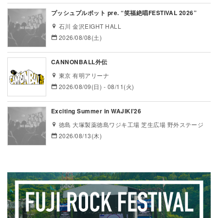
プッシュプルポット pre. “笑福絶唱FESTIVAL 2026”
石川 金沢EIGHT HALL
2026/08/08(土)
CANNONBALL外伝
東京 有明アリーナ
2026/08/09(日) - 08/11(火)
Exciting Summer in WAJIKI’26
徳島 大塚製薬徳島ワジキ工場 芝生広場 野外ステージ
2026/08/13(木)