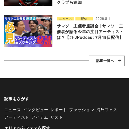
クラブら追加
2026.8.1
ニュース
配信
サマソニ主催者座談会 | サマソニ主
催者が語る今年の注目アーティスト
は？【#FJPodcast 7月19日配信】
記事一覧へ
記事をさがす
ニュース
インタビュー
レポート
ファッション
海外フェス
アーティスト
アイテム
リスト
エリアからフェスを探す