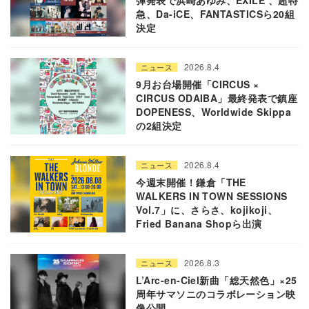
急、Da-iCE、FANTASTICSら20組
決定
2026.8.4
ニュース
9月お台場開催「CIRCUS ×
CIRCUS ODAIBA」最終発表で鎮座
DOPENESS、Worldwide Skippa
の2組決定
2026.8.4
ニュース
今週末開催！鎌倉「THE
WALKERS IN TOWN SESSIONS
Vol.7」に、さらさ、kojikoji、
Fried Banana Shopら出演
2026.8.3
ニュース
L’Arc-en-Ciel新曲「総天然色」×25
周年サマソニのコラボレーション映
像公開