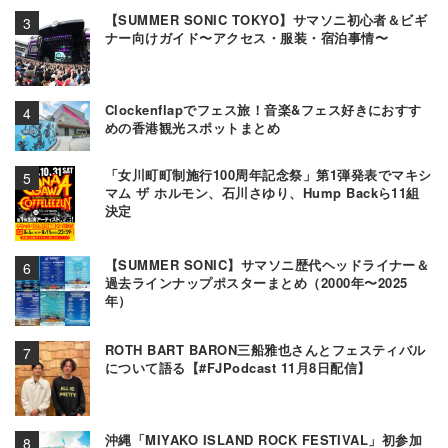
【SUMMER SONIC TOKYO】サマソニ初心者＆ビギ
ナー向けガイド〜アクセス・服装・宿泊事情〜
Clockenflapでフェス旅！音楽&フェス好きにおすす
めの香港観光スポットまとめ
「女川町町制施行100周年記念祭」第1弾発表でマキシ
マム ザ ホルモン、石川さゆり、Hump Backら11組
決定
【SUMMER SONIC】サマソニ歴代ヘッドライナー＆
過去ラインナップポスターまとめ（2000年〜2025
年）
ROTH BART BARON三船雅也さんとフェスティバル
について語る【#FJPodcast 11月8日配信】
沖縄「MIYAKO ISLAND ROCK FESTIVAL」初参加