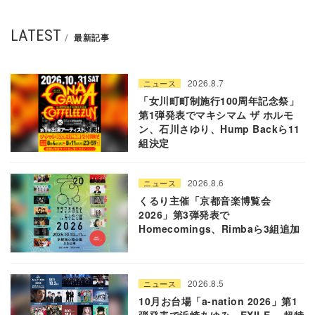
LATEST
最新記事
2026.8.7
ニュース
「女川町町制施行100周年記念祭」
第1弾発表でマキシマム ザ ホルモ
ン、石川さゆり、Hump Backら11
組決定
2026.8.6
ニュース
くるり主催「京都音楽博覧会
2026」第3弾発表で
Homecomings、Rimbaら3組追加
2026.8.5
ニュース
10月お台場「a-nation 2026」第1
弾発表で浜崎あゆみ、EXILE 、超特