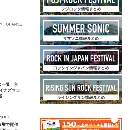
Y、ORANGE
覧 | 京
、イナズマロ
載
20.8.18
影響で開催