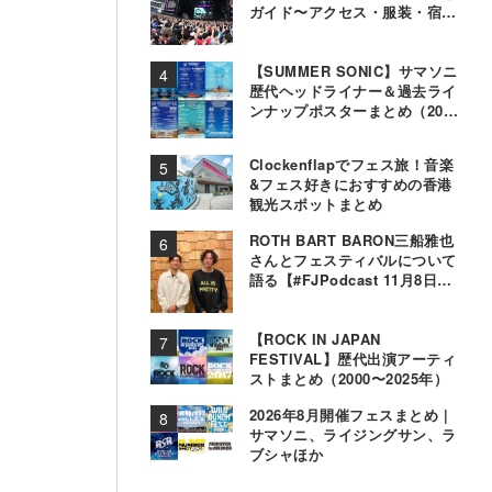
ガイド〜アクセス・服装・宿泊
事情〜
【SUMMER SONIC】サマソニ
歴代ヘッドライナー＆過去ライ
ンナップポスターまとめ（2000
年〜2025年）
Clockenflapでフェス旅！音楽
&フェス好きにおすすめの香港
観光スポットまとめ
ROTH BART BARON三船雅也
さんとフェスティバルについて
語る【#FJPodcast 11月8日配
信】
【ROCK IN JAPAN
FESTIVAL】歴代出演アーティ
ストまとめ（2000〜2025年）
2026年8月開催フェスまとめ |
サマソニ、ライジングサン、ラ
ブシャほか