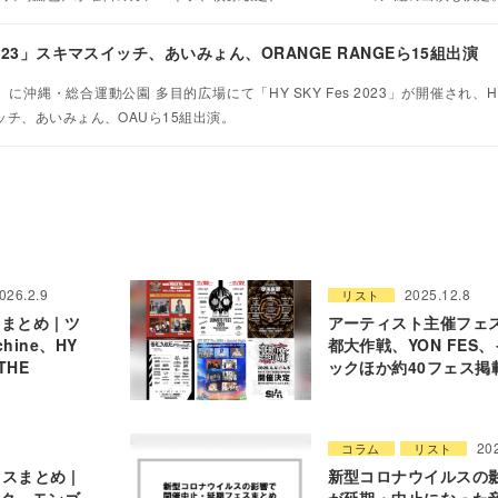
 2023」スキマスイッチ、あいみょん、ORANGE RANGEら15組出演
）に沖縄・総合運動公園 多目的広場にて「HY SKY Fes 2023」が開催され、H
ッチ、あいみょん、OAUら15組出演。
026.2.9
2025.12.8
リスト
まとめ | ツ
アーティスト主催フェス一
hine、HY
都大作戦、YON FES
THE
ックほか約40フェス掲
20
コラム
リスト
スまとめ |
新型コロナウイルスの