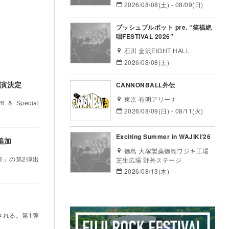
2026/08/08(土) - 08/09(日)
プッシュプルポット pre. “笑福絶
唱FESTIVAL 2026”
石川 金沢EIGHT HALL
2026/08/08(土)
出演決定
CANNONBALL外伝
東京 有明アリーナ
 Special
2026/08/09(日) - 08/11(火)
Exciting Summer in WAJIKI’26
組追加
徳島 大塚製薬徳島ワジキ工場
夜祭」の第2弾出
芝生広場 野外ステージ
2026/08/13(木)
催される。第1弾
。