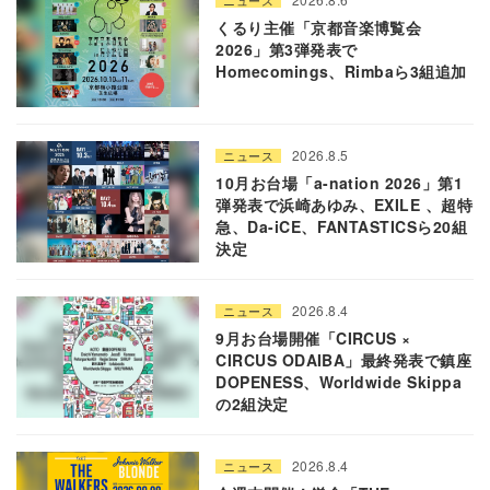
くるり主催「京都音楽博覧会
2026」第3弾発表で
Homecomings、Rimbaら3組追加
2026.8.5
ニュース
10月お台場「a-nation 2026」第1
弾発表で浜崎あゆみ、EXILE 、超特
急、Da-iCE、FANTASTICSら20組
決定
2026.8.4
ニュース
9月お台場開催「CIRCUS ×
CIRCUS ODAIBA」最終発表で鎮座
DOPENESS、Worldwide Skippa
の2組決定
2026.8.4
ニュース