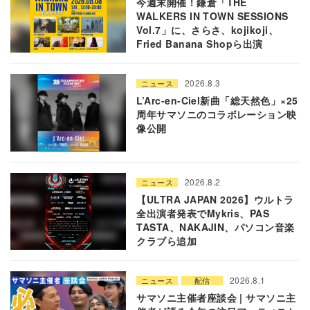
今週末開催！鎌倉「THE
WALKERS IN TOWN SESSIONS
Vol.7」に、さらさ、kojikoji、
Fried Banana Shopら出演
2026.8.3
ニュース
L’Arc-en-Ciel新曲「総天然色」×25
周年サマソニのコラボレーション映
像公開
2026.8.2
ニュース
【ULTRA JAPAN 2026】ウルトラ
全出演者発表でMykris、PAS
TASTA、NAKAJIN、パソコン音楽
クラブら追加
2026.8.1
ニュース
配信
サマソニ主催者座談会 | サマソニ主