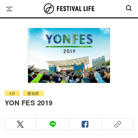
Skip
to
content
4月
愛知県
YON FES 2019