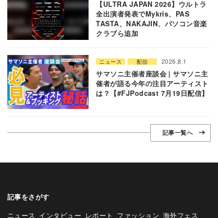
【ULTRA JAPAN 2026】ウルトラ
全出演者発表でMykris、PAS
TASTA、NAKAJIN、パソコン音楽
クラブら追加
2026.8.1
ニュース
配信
サマソニ主催者座談会 | サマソニ主
催者が語る今年の注目アーティスト
は？【#FJPodcast 7月19日配信】
記事一覧へ
記事をさがす
ニュース
インタビュー
レポート
ファッション
海外フェス