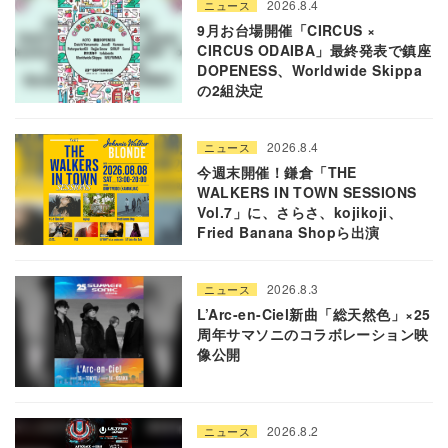
2026.8.4
ニュース
9月お台場開催「CIRCUS ×
CIRCUS ODAIBA」最終発表で鎮座
DOPENESS、Worldwide Skippa
の2組決定
2026.8.4
ニュース
今週末開催！鎌倉「THE
WALKERS IN TOWN SESSIONS
Vol.7」に、さらさ、kojikoji、
Fried Banana Shopら出演
2026.8.3
ニュース
L’Arc-en-Ciel新曲「総天然色」×25
周年サマソニのコラボレーション映
像公開
2026.8.2
ニュース