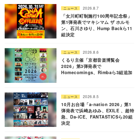
2026.8.7
ニュース
「女川町町制施行100周年記念祭」
第1弾発表でマキシマム ザ ホルモ
ン、石川さゆり、Hump Backら11
組決定
2026.8.6
ニュース
くるり主催「京都音楽博覧会
2026」第3弾発表で
Homecomings、Rimbaら3組追加
2026.8.5
ニュース
10月お台場「a-nation 2026」第1
弾発表で浜崎あゆみ、EXILE 、超特
急、Da-iCE、FANTASTICSら20組
決定