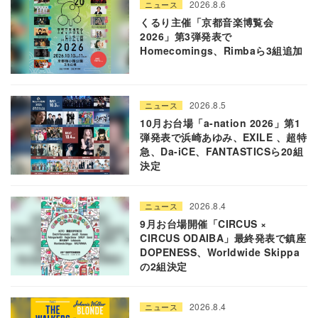
2026.8.6
ニュース
くるり主催「京都音楽博覧会
2026」第3弾発表で
Homecomings、Rimbaら3組追加
2026.8.5
ニュース
10月お台場「a-nation 2026」第1
弾発表で浜崎あゆみ、EXILE 、超特
急、Da-iCE、FANTASTICSら20組
決定
2026.8.4
ニュース
9月お台場開催「CIRCUS ×
CIRCUS ODAIBA」最終発表で鎮座
DOPENESS、Worldwide Skippa
の2組決定
2026.8.4
ニュース