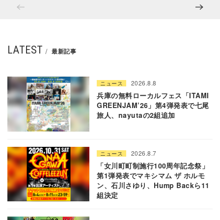
LATEST
最新記事
2026.8.8
ニュース
兵庫の無料ローカルフェス「ITAMI
GREENJAM’26」第4弾発表で七尾
旅人、nayutaの2組追加
2026.8.7
ニュース
「女川町町制施行100周年記念祭」
第1弾発表でマキシマム ザ ホルモ
ン、石川さゆり、Hump Backら11
組決定