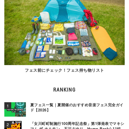
フェス前にチェック！フェス持ち物リスト
RANKING
夏フェス一覧｜夏開催のおすすめ音楽フェス完全ガイ
ド【2026】
「女川町町制施行100周年記念祭」第1弾発表でマキシ
マム ザ ホルモン、石川さゆり、Hump Backら11組