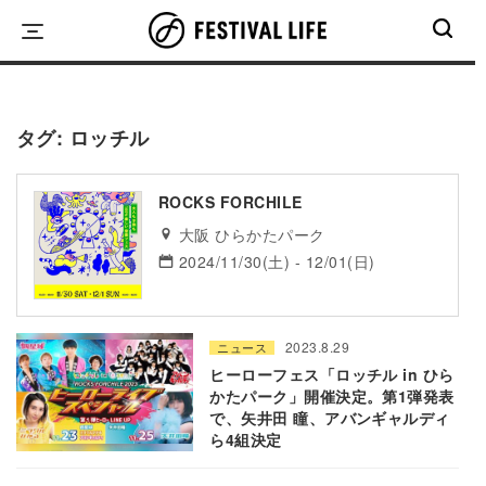
Skip
to
content
タグ:
ロッチル
ROCKS FORCHILE
大阪 ひらかたパーク
2024/11/30(土) - 12/01(日)
2023.8.29
ニュース
ヒーローフェス「ロッチル in ひら
かたパーク」開催決定。第1弾発表
で、矢井田 瞳、アバンギャルディ
ら4組決定