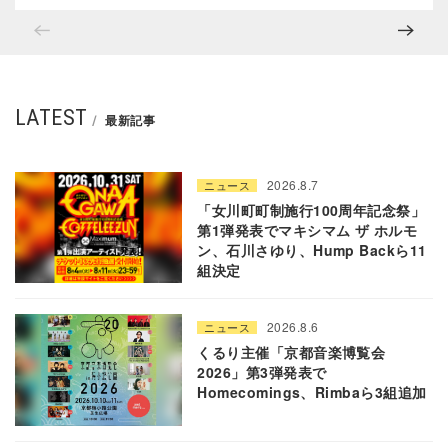
LATEST
最新記事
2026.8.7
ニュース
「女川町町制施行100周年記念祭」
第1弾発表でマキシマム ザ ホルモ
ン、石川さゆり、Hump Backら11
組決定
2026.8.6
ニュース
くるり主催「京都音楽博覧会
2026」第3弾発表で
Homecomings、Rimbaら3組追加