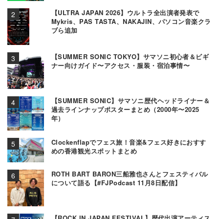
【ULTRA JAPAN 2026】ウルトラ全出演者発表で
Mykris、PAS TASTA、NAKAJIN、パソコン音楽クラ
ブら追加
【SUMMER SONIC TOKYO】サマソニ初心者＆ビギ
ナー向けガイド〜アクセス・服装・宿泊事情〜
【SUMMER SONIC】サマソニ歴代ヘッドライナー＆
過去ラインナップポスターまとめ（2000年〜2025
年）
Clockenflapでフェス旅！音楽&フェス好きにおすす
めの香港観光スポットまとめ
ROTH BART BARON三船雅也さんとフェスティバル
について語る【#FJPodcast 11月8日配信】
【ROCK IN JAPAN FESTIVAL】歴代出演アーティス