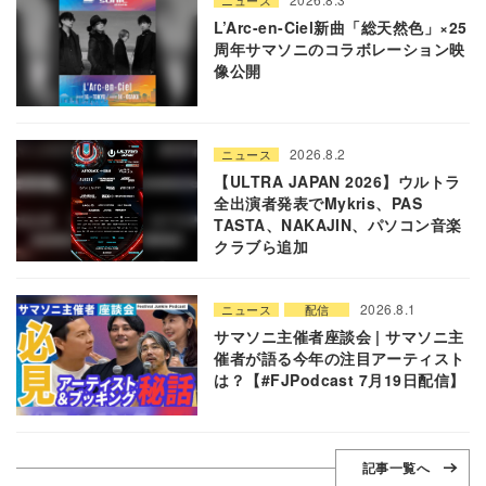
ニュース
L’Arc-en-Ciel新曲「総天然色」×25
周年サマソニのコラボレーション映
像公開
2026.8.2
ニュース
【ULTRA JAPAN 2026】ウルトラ
全出演者発表でMykris、PAS
TASTA、NAKAJIN、パソコン音楽
クラブら追加
2026.8.1
ニュース
配信
サマソニ主催者座談会 | サマソニ主
催者が語る今年の注目アーティスト
は？【#FJPodcast 7月19日配信】
記事一覧へ