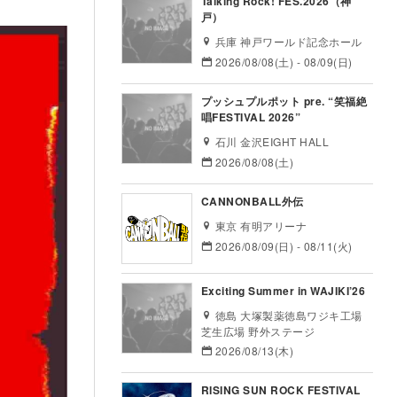
Talking Rock! FES.2026（神
戸）
兵庫 神戸ワールド記念ホール
2026/08/08(土) - 08/09(日)
プッシュプルポット pre. “笑福絶
唱FESTIVAL 2026”
石川 金沢EIGHT HALL
2026/08/08(土)
CANNONBALL外伝
東京 有明アリーナ
2026/08/09(日) - 08/11(火)
Exciting Summer in WAJIKI’26
徳島 大塚製薬徳島ワジキ工場
芝生広場 野外ステージ
2026/08/13(木)
RISING SUN ROCK FESTIVAL