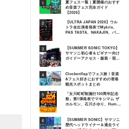
夏フェス一覧｜夏開催のおすす
め音楽フェス完全ガイド
【2026】
【ULTRA JAPAN 2026】ウル
トラ全出演者発表でMykris、
PAS TASTA、NAKAJIN、パソ
コン音楽クラブら追加
【SUMMER SONIC TOKYO】
サマソニ初心者＆ビギナー向け
ガイド〜アクセス・服装・宿泊
事情〜
Clockenflapでフェス旅！音楽
&フェス好きにおすすめの香港
観光スポットまとめ
「女川町町制施行100周年記念
祭」第1弾発表でマキシマム ザ
ホルモン、石川さゆり、Hump
Backら11組決定
【SUMMER SONIC】サマソニ
歴代ヘッドライナー＆過去ライ