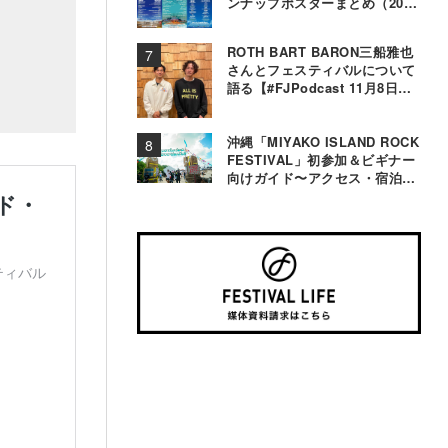
ンナップポスターまとめ（2000
年〜2025年）
ROTH BART BARON三船雅也
さんとフェスティバルについて
語る【#FJPodcast 11月8日配
信】
沖縄「MIYAKO ISLAND ROCK
FESTIVAL」初参加＆ビギナー
向けガイド〜アクセス・宿泊・
観光事情＆お役立ちTips〜