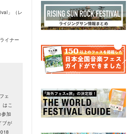
ival」（レ
ドライナー
フェ
）はこ
の参加
イブが
018