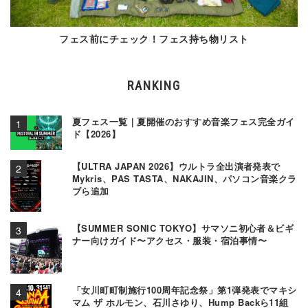
フェス前にチェック！フェス持ち物リスト
RANKING
夏フェス一覧｜夏開催のおすすめ音楽フェス完全ガイ
ド【2026】
【ULTRA JAPAN 2026】ウルトラ全出演者発表で
Mykris、PAS TASTA、NAKAJIN、パソコン音楽クラ
ブら追加
【SUMMER SONIC TOKYO】サマソニ初心者＆ビギ
ナー向けガイド〜アクセス・服装・宿泊事情〜
「女川町町制施行100周年記念祭」第1弾発表でマキシ
マム ザ ホルモン、石川さゆり、Hump Backら11組