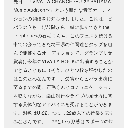
先⽇、「VIVA LA CHANCE 〜U-22 SAITAMA
Music Audition〜」という新たな⾳楽オーディ
ションの開催をお知らせしました。これは、ビ
バラの⽴ち上げ段階から⼀緒に歩んできたthe
telephonesの⽯⽑くんや、このフェスを続ける
中で出会ってきた埼⽟県の仲間達とタッグを組
んで開催するオーディションで、グランプリ受
賞者は今年のVIVA LA ROCKに出演することが
できるとともに（そう、ひとつ枠を増やしたの
はこのためなんです）、受賞からビバラ出演に
⾄るまでの間、⽯⽑くんとコミュニケーション
を取りながら、楽曲制作やライブの⾒せ⽅に関
する具体的なアドバイスを受けることができま
す。対象はU-22、つまり22歳以下の⾳楽を志す
みなさんです。U-22という形態はスポーツの世