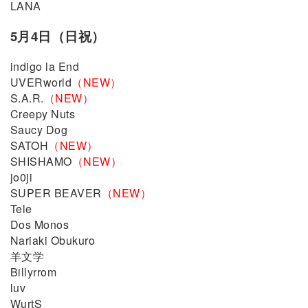
LANA
5月4日（日祝）
indigo la End
UVERworld
（NEW）
S.A.R.
（NEW）
Creepy Nuts
Saucy Dog
SATOH
（NEW）
SHISHAMO
（NEW）
jo0ji
SUPER BEAVER
（NEW）
Tele
Dos Monos
Nariaki Obukuro
⽺⽂学
Billyrrom
luv
WurtS