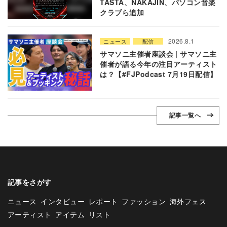
TASTA、NAKAJIN、パソコン音楽
クラブら追加
2026.8.1
ニュース
配信
サマソニ主催者座談会 | サマソニ主
催者が語る今年の注目アーティスト
は？【#FJPodcast 7月19日配信】
記事一覧へ
記事をさがす
ニュース
インタビュー
レポート
ファッション
海外フェス
アーティスト
アイテム
リスト