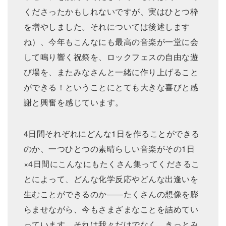
くださったかもしれないですが、実はひとつ枠
を増やしました。それについては後述します
ね）、今年もこんなにも最⾼の⾳楽が⼀堂に会
して鳴り響く祝祭を、ロックフェスの⾃由な遊
び場を、またみなさんと⼀緒に作り上げること
ができる！ということにとても⼤きな喜びと感
謝と興奮を感じています。
4⽇間それぞれにどんな1⽇を作ることができる
のか、⼀つひとつの素晴らしい⾳楽がその1⽇
×4⽇間にこんなにもたくさん集ってくださるこ
とによって、どんな化学反応やどんな出逢いを
⽣むことができるのか――たくさんの想像を膨
らませながら、今もさまざまなことを詰めてい
っています。それは我々だけでなく、きっとみ