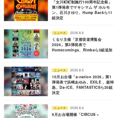
「女川町町制施行100周年記念祭」
第1弾発表でマキシマム ザ ホルモ
ン、石川さゆり、Hump Backら11
組決定
2026.8.6
ニュース
くるり主催「京都音楽博覧会
2026」第3弾発表で
Homecomings、Rimbaら3組追加
2026.8.5
ニュース
10月お台場「a-nation 2026」第1
弾発表で浜崎あゆみ、EXILE 、超特
急、Da-iCE、FANTASTICSら20組
決定
2026.8.4
ニュース
9月お台場開催「CIRCUS ×