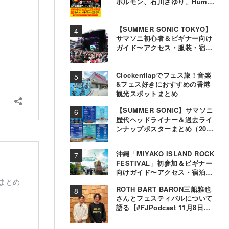
ホルモン、石川さゆり、Hump
Backら11組決定
【SUMMER SONIC TOKYO】
サマソニ初心者＆ビギナー向け
ガイド〜アクセス・服装・宿泊
事情〜
Clockenflapでフェス旅！音楽
&フェス好きにおすすめの香港
観光スポットまとめ
【SUMMER SONIC】サマソニ
歴代ヘッドライナー＆過去ライ
ンナップポスターまとめ（2000
年〜2025年）
沖縄「MIYAKO ISLAND ROCK
FESTIVAL」初参加＆ビギナー
向けガイド〜アクセス・宿泊・
観光事情＆お役立ちTips〜
ROTH BART BARON三船雅也
さんとフェスティバルについて
語る【#FJPodcast 11月8日配
信】