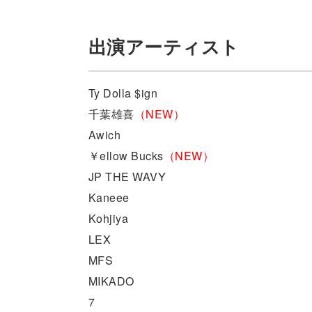
出演アーティスト
Ty Dolla $ign
千葉雄喜
（NEW）
Awich
￥ellow Bucks
（NEW）
JP THE WAVY
Kaneee
Kohjiya
LEX
MFS
MIKADO
7