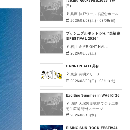
Talking Rock! FES.2026（神
戸）
兵庫 神戸ワールド記念ホール
2026/08/08(土) - 08/09(日)
プッシュプルポット pre. “笑福絶
唱FESTIVAL 2026”
石川 金沢EIGHT HALL
2026/08/08(土)
CANNONBALL外伝
東京 有明アリーナ
2026/08/09(日) - 08/11(火)
Exciting Summer in WAJIKI’26
徳島 大塚製薬徳島ワジキ工場
芝生広場 野外ステージ
2026/08/13(木)
RISING SUN ROCK FESTIVAL