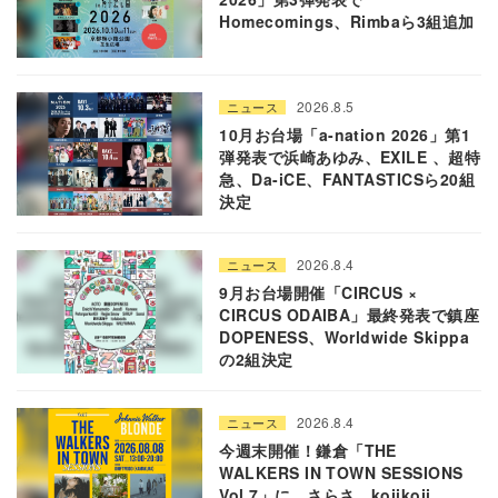
Homecomings、Rimbaら3組追加
2026.8.5
ニュース
10月お台場「a-nation 2026」第1
弾発表で浜崎あゆみ、EXILE 、超特
急、Da-iCE、FANTASTICSら20組
決定
2026.8.4
ニュース
9月お台場開催「CIRCUS ×
CIRCUS ODAIBA」最終発表で鎮座
DOPENESS、Worldwide Skippa
の2組決定
2026.8.4
ニュース
今週末開催！鎌倉「THE
WALKERS IN TOWN SESSIONS
Vol.7」に、さらさ、kojikoji、