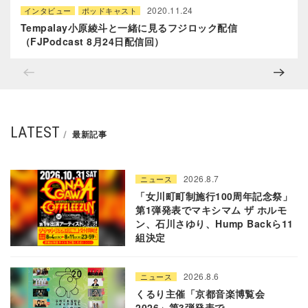
2020.11.24
インタビュー
ポッドキャスト
Tempalay小原綾斗と一緒に見るフジロック配信
（FJPodcast 8月24日配信回）
LATEST
最新記事
2026.8.7
ニュース
「女川町町制施行100周年記念祭」
第1弾発表でマキシマム ザ ホルモ
ン、石川さゆり、Hump Backら11
組決定
2026.8.6
ニュース
くるり主催「京都音楽博覧会
2026」第3弾発表で