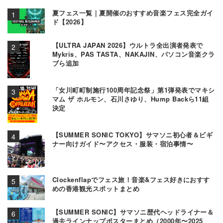
夏フェス一覧｜夏開催のおすすめ音楽フェス完全ガイ
ド【2026】
【ULTRA JAPAN 2026】ウルトラ全出演者発表で
Mykris、PAS TASTA、NAKAJIN、パソコン音楽クラ
ブら追加
「女川町町制施行100周年記念祭」第1弾発表でマキシ
マム ザ ホルモン、石川さゆり、Hump Backら11組
決定
【SUMMER SONIC TOKYO】サマソニ初心者＆ビギ
ナー向けガイド〜アクセス・服装・宿泊事情〜
Clockenflapでフェス旅！音楽&フェス好きにおすす
めの香港観光スポットまとめ
【SUMMER SONIC】サマソニ歴代ヘッドライナー＆
過去ラインナップポスターまとめ（2000年〜2025