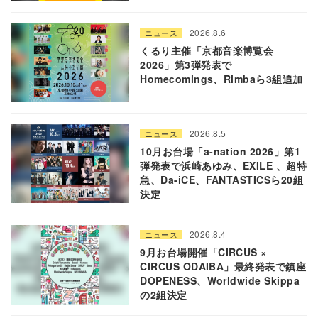
2026.8.6
ニュース
くるり主催「京都音楽博覧会
2026」第3弾発表で
Homecomings、Rimbaら3組追加
2026.8.5
ニュース
10月お台場「a-nation 2026」第1
弾発表で浜崎あゆみ、EXILE 、超特
急、Da-iCE、FANTASTICSら20組
決定
2026.8.4
ニュース
9月お台場開催「CIRCUS ×
CIRCUS ODAIBA」最終発表で鎮座
DOPENESS、Worldwide Skippa
の2組決定