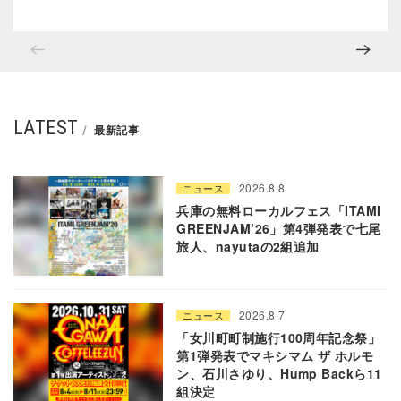
LATEST
最新記事
2026.8.8
ニュース
兵庫の無料ローカルフェス「ITAMI
GREENJAM’26」第4弾発表で七尾
旅人、nayutaの2組追加
2026.8.7
ニュース
「女川町町制施行100周年記念祭」
第1弾発表でマキシマム ザ ホルモ
ン、石川さゆり、Hump Backら11
組決定