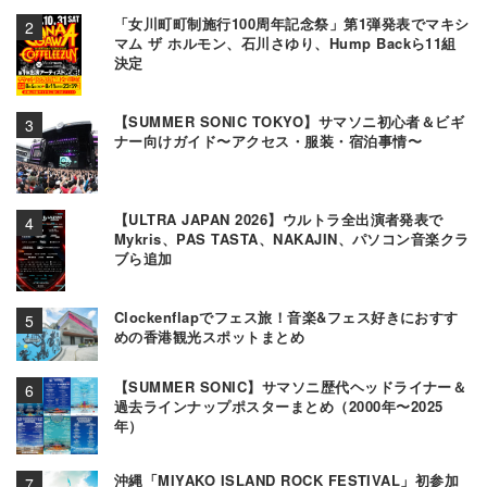
「女川町町制施行100周年記念祭」第1弾発表でマキシ
マム ザ ホルモン、石川さゆり、Hump Backら11組
決定
【SUMMER SONIC TOKYO】サマソニ初心者＆ビギ
ナー向けガイド〜アクセス・服装・宿泊事情〜
【ULTRA JAPAN 2026】ウルトラ全出演者発表で
Mykris、PAS TASTA、NAKAJIN、パソコン音楽クラ
ブら追加
Clockenflapでフェス旅！音楽&フェス好きにおすす
めの香港観光スポットまとめ
【SUMMER SONIC】サマソニ歴代ヘッドライナー＆
過去ラインナップポスターまとめ（2000年〜2025
年）
沖縄「MIYAKO ISLAND ROCK FESTIVAL」初参加