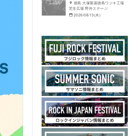
徳島 大塚製薬徳島ワジキ工場
芝生広場 野外ステージ
2026/08/13(木)