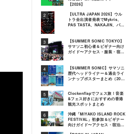
【2026】
【ULTRA JAPAN 2026】ウル
トラ全出演者発表でMykris、
PAS TASTA、NAKAJIN、パソ
コン音楽クラブら追加
【SUMMER SONIC TOKYO】
サマソニ初心者＆ビギナー向け
ガイド〜アクセス・服装・宿泊
事情〜
【SUMMER SONIC】サマソニ
歴代ヘッドライナー＆過去ライ
ンナップポスターまとめ（2000
年〜2025年）
Clockenflapでフェス旅！音楽
&フェス好きにおすすめの香港
観光スポットまとめ
沖縄「MIYAKO ISLAND ROCK
FESTIVAL」初参加＆ビギナー
向けガイド〜アクセス・宿泊・
観光事情＆お役立ちTips〜