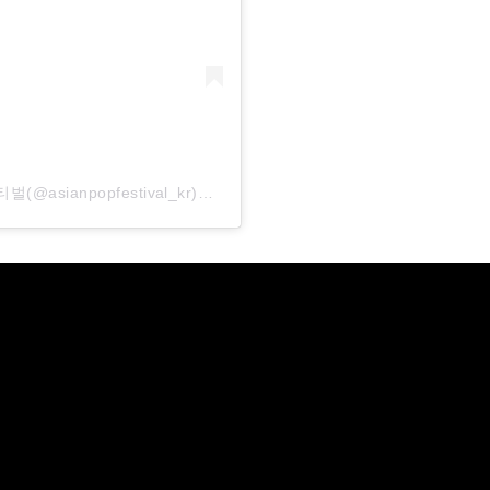
𝗔𝘀𝗶𝗮𝗻 𝗣𝗼𝗽 𝗙𝗲𝘀𝘁𝗶𝘃𝗮𝗹 𝟮𝟬𝟮𝟲 아시안 팝 페스티벌(@asianpopfestival_kr)がシェアした投稿