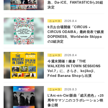
急、Da-iCE、FANTASTICSら20組
決定
2026.8.4
ニュース
9月お台場開催「CIRCUS ×
CIRCUS ODAIBA」最終発表で鎮座
DOPENESS、Worldwide Skippa
の2組決定
2026.8.4
ニュース
今週末開催！鎌倉「THE
WALKERS IN TOWN SESSIONS
Vol.7」に、さらさ、kojikoji、
Fried Banana Shopら出演
2026.8.3
ニュース
L’Arc-en-Ciel新曲「総天然色」×25
周年サマソニのコラボレーション映
像公開