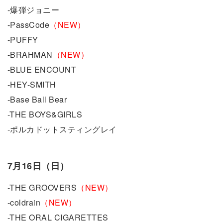
-爆弾ジョニー
-PassCode
（NEW）
-PUFFY
-BRAHMAN
（NEW）
-BLUE ENCOUNT
-HEY-SMITH
-Base Ball Bear
-THE BOYS&GIRLS
-ポルカドットスティングレイ
7月16日（日）
-THE GROOVERS
（NEW）
-coldrain
（NEW）
-THE ORAL CIGARETTES