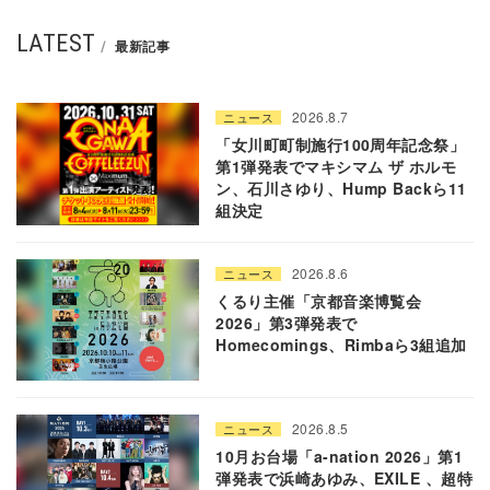
LATEST
最新記事
2026.8.7
ニュース
「女川町町制施行100周年記念祭」
第1弾発表でマキシマム ザ ホルモ
ン、石川さゆり、Hump Backら11
組決定
2026.8.6
ニュース
くるり主催「京都音楽博覧会
2026」第3弾発表で
Homecomings、Rimbaら3組追加
2026.8.5
ニュース
10月お台場「a-nation 2026」第1
弾発表で浜崎あゆみ、EXILE 、超特