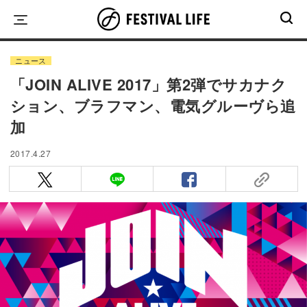
Skip
to
content
ニュース
「JOIN ALIVE 2017」第2弾でサカナク
ション、ブラフマン、電気グルーヴら追
加
2017.4.27