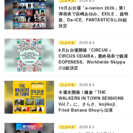
2026.8.5
ニュース
10月お台場「a-nation 2026」第1
弾発表で浜崎あゆみ、EXILE 、超特
急、Da-iCE、FANTASTICSら20組
決定
2026.8.4
ニュース
9月お台場開催「CIRCUS ×
CIRCUS ODAIBA」最終発表で鎮座
DOPENESS、Worldwide Skippa
の2組決定
2026.8.4
ニュース
今週末開催！鎌倉「THE
WALKERS IN TOWN SESSIONS
Vol.7」に、さらさ、kojikoji、
Fried Banana Shopら出演
2026.8.3
ニュース