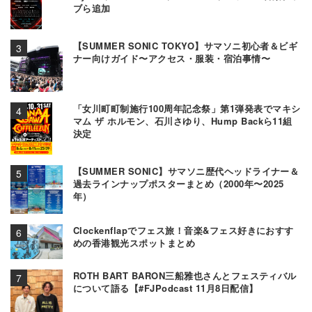
ブら追加
【SUMMER SONIC TOKYO】サマソニ初心者＆ビギ
ナー向けガイド〜アクセス・服装・宿泊事情〜
「女川町町制施行100周年記念祭」第1弾発表でマキシ
マム ザ ホルモン、石川さゆり、Hump Backら11組
決定
【SUMMER SONIC】サマソニ歴代ヘッドライナー＆
過去ラインナップポスターまとめ（2000年〜2025
年）
Clockenflapでフェス旅！音楽&フェス好きにおすす
めの香港観光スポットまとめ
ROTH BART BARON三船雅也さんとフェスティバル
について語る【#FJPodcast 11月8日配信】