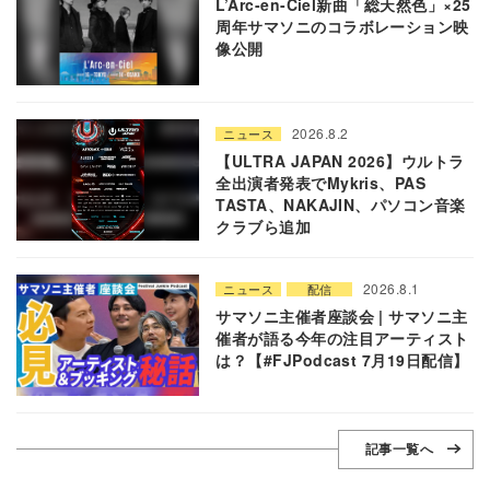
L’Arc-en-Ciel新曲「総天然色」×25
周年サマソニのコラボレーション映
像公開
2026.8.2
ニュース
【ULTRA JAPAN 2026】ウルトラ
全出演者発表でMykris、PAS
TASTA、NAKAJIN、パソコン音楽
クラブら追加
2026.8.1
ニュース
配信
サマソニ主催者座談会 | サマソニ主
催者が語る今年の注目アーティスト
は？【#FJPodcast 7月19日配信】
記事一覧へ