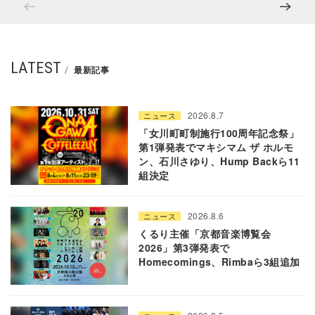
LATEST
最新記事
2026.8.7
ニュース
「女川町町制施行100周年記念祭」
第1弾発表でマキシマム ザ ホルモ
ン、石川さゆり、Hump Backら11
組決定
2026.8.6
ニュース
くるり主催「京都音楽博覧会
2026」第3弾発表で
Homecomings、Rimbaら3組追加