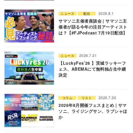
2026.8.1
ニュース
配信
サマソニ主催者座談会 | サマソニ主
催者が語る今年の注目アーティスト
は？【#FJPodcast 7月19日配信】
2026.7.31
ニュース
【LuckyFes’26 】茨城ラッキーフ
ェス、ABEMAにて無料独占生中継
決定
2026.7.30
コラム
リスト
2026年8月開催フェスまとめ | サマ
ソニ、ライジングサン、ラブシャほ
か