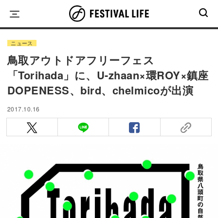
Skip
to
content
ニュース
鳥取アウトドアフリーフェス
「Torihada」に、U-zhaan×環ROY×鎮座
DOPENESS、bird、chelmicoが出演
2017.10.16