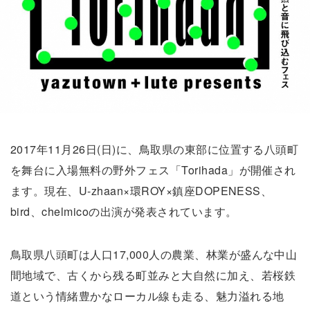
2017年11月26日(日)に、鳥取県の東部に位置する八頭町
を舞台に入場無料の野外フェス「Torihada」が開催され
ます。現在、U-zhaan×環ROY×鎮座DOPENESS、
bird、chelmicoの出演が発表されています。
鳥取県八頭町は人口17,000人の農業、林業が盛んな中山
間地域で、古くから残る町並みと大自然に加え、若桜鉄
道という情緒豊かなローカル線も走る、魅力溢れる地