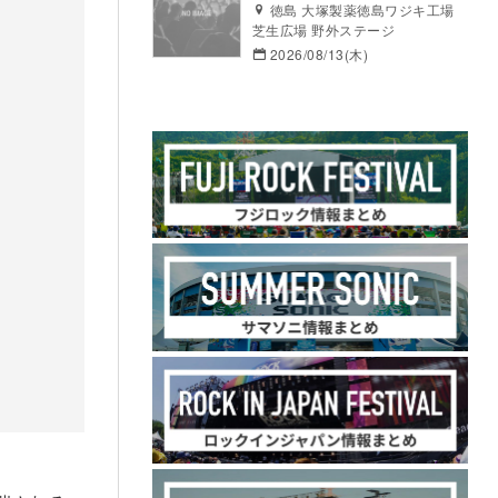
徳島 大塚製薬徳島ワジキ工場
芝生広場 野外ステージ
2026/08/13(木)