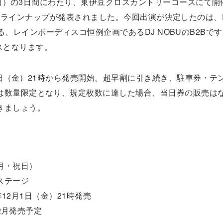
・祝日）の3日間にわたり、東伊豆クロスカントリーコースにて
」の第1弾ラインナップが発表されました。今回出演が決定したのは、DJ
が登場する、レインボーディスコ恒例企画であるDJ NOBUのB2Bで
ンスとなります。
月1日（金）21時から発売開始。超早割に引き続き、駐車券・テ
は数量限定となり、規定枚数に達した場合、当日券の販売は
きましょう。
（月・祝日）
ステージ
年12月1日（金）21時発売
12月発売予定