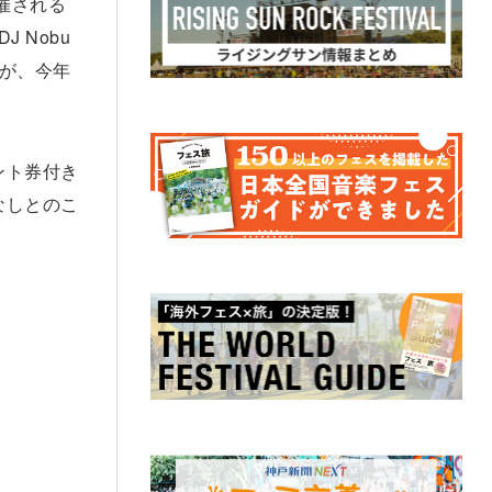
開催される
 Nobu
すが、今年
ント券付き
なしとのこ