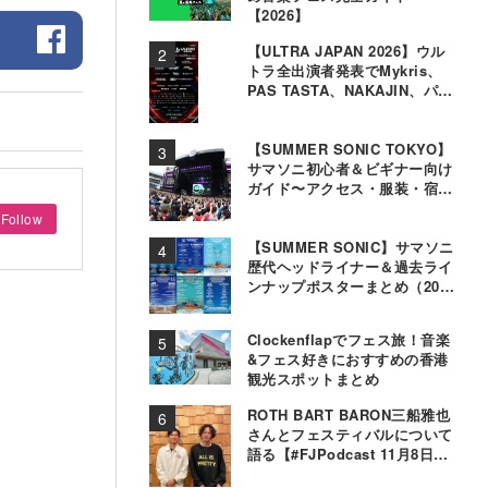
【2026】
【ULTRA JAPAN 2026】ウル
トラ全出演者発表でMykris、
PAS TASTA、NAKAJIN、パソ
コン音楽クラブら追加
【SUMMER SONIC TOKYO】
サマソニ初心者＆ビギナー向け
ガイド〜アクセス・服装・宿泊
事情〜
Follow
【SUMMER SONIC】サマソニ
歴代ヘッドライナー＆過去ライ
ンナップポスターまとめ（2000
年〜2025年）
Clockenflapでフェス旅！音楽
&フェス好きにおすすめの香港
観光スポットまとめ
ROTH BART BARON三船雅也
さんとフェスティバルについて
語る【#FJPodcast 11月8日配
信】