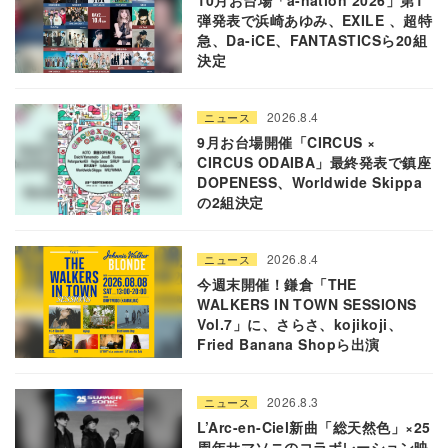
弾発表で浜崎あゆみ、EXILE 、超特
急、Da-iCE、FANTASTICSら20組
決定
2026.8.4
ニュース
9月お台場開催「CIRCUS ×
CIRCUS ODAIBA」最終発表で鎮座
DOPENESS、Worldwide Skippa
の2組決定
2026.8.4
ニュース
今週末開催！鎌倉「THE
WALKERS IN TOWN SESSIONS
Vol.7」に、さらさ、kojikoji、
Fried Banana Shopら出演
2026.8.3
ニュース
L’Arc-en-Ciel新曲「総天然色」×25
周年サマソニのコラボレーション映