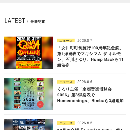
LATEST
最新記事
2026.8.7
ニュース
「女川町町制施行100周年記念祭」
第1弾発表でマキシマム ザ ホルモ
ン、石川さゆり、Hump Backら11
組決定
2026.8.6
ニュース
くるり主催「京都音楽博覧会
2026」第3弾発表で
Homecomings、Rimbaら3組追加
2026.8.5
ニュース
10月お台場「a-nation 2026」第1