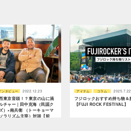
2022.12.23
2025.7.22
インタビュー
アイテム
コラム
西東京音頭！？東京の山に渦
フジロックおすすめ持ち物＆
ルチャー | 田中克海（民謡ク
【FUJI ROCK FESTIVAL】
ズ）×南兵衛 （トーキョーマ
ソラリズム主宰）対談【前