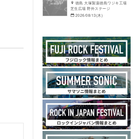
徳島 大塚製薬徳島ワジキ工場
芝生広場 野外ステージ
2026/08/13(木)