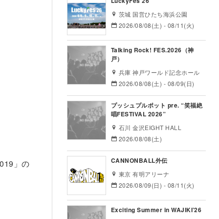
LuckyFes’26
茨城 国営ひたち海浜公園
2026/08/08(土) - 08/11(火)
Talking Rock! FES.2026（神
戸）
兵庫 神戸ワールド記念ホール
2026/08/08(土) - 08/09(日)
プッシュプルポット pre. “笑福絶
唱FESTIVAL 2026”
石川 金沢EIGHT HALL
2026/08/08(土)
CANNONBALL外伝
019」の
東京 有明アリーナ
2026/08/09(日) - 08/11(火)
Exciting Summer in WAJIKI’26