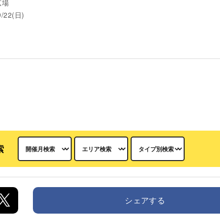
広場
9/22(日)
索
シェアする