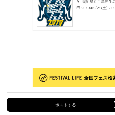
滋賀 烏丸半島芝生
2019/09/21(土) - 0
全国フェス検
ポストする