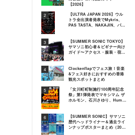
【2026】
【ULTRA JAPAN 2026】ウル
トラ全出演者発表でMykris、
PAS TASTA、NAKAJIN、パソ
コン音楽クラブら追加
【SUMMER SONIC TOKYO】
サマソニ初心者＆ビギナー向け
ガイド〜アクセス・服装・宿泊
事情〜
Clockenflapでフェス旅！音楽
&フェス好きにおすすめの香港
観光スポットまとめ
「女川町町制施行100周年記念
祭」第1弾発表でマキシマム ザ
ホルモン、石川さゆり、Hump
Backら11組決定
【SUMMER SONIC】サマソニ
歴代ヘッドライナー＆過去ライ
ンナップポスターまとめ（2000
年〜2025年）