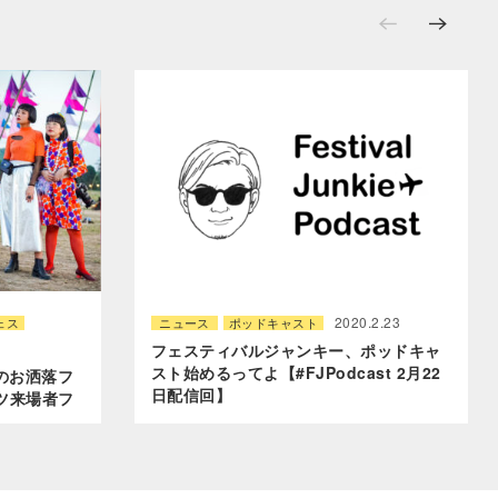
2020.2.23
ェス
ニュース
ポッドキャスト
フェスティバルジャンキー、ポッドキャ
スト始めるってよ【#FJPodcast 2月22
一のお洒落フ
日配信回】
ツ来場者フ