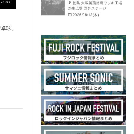
徳島 大塚製薬徳島ワジキ工場
芝生広場 野外ステージ
2026/08/13(木)
野卓球、