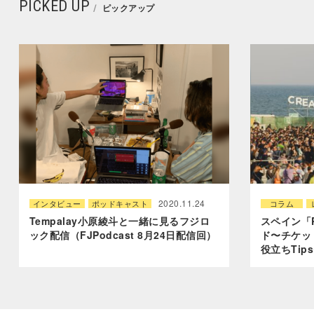
PICKED UP
ピックアップ
2020.11.24
インタビュー
ポッドキャスト
コラム
Tempalay小原綾斗と一緒に見るフジロ
スペイン「Pr
ック配信（FJPodcast 8月24日配信回）
ド〜チケッ
役立ちTip