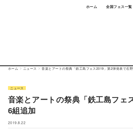
Skip
ホーム
全国フェス一覧
to
content
ホーム
ニュース
音楽とアートの祭典「鉄工島フェス2019」第2弾発表で石野卓球
ニュース
音楽とアートの祭典「鉄工島フェス20
6組追加
2019.8.22