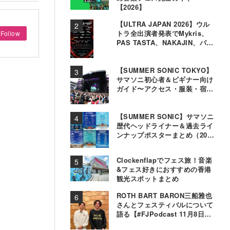
【2026】
【ULTRA JAPAN 2026】ウル
トラ全出演者発表でMykris、
Follow
PAS TASTA、NAKAJIN、パソ
コン音楽クラブら追加
【SUMMER SONIC TOKYO】
サマソニ初心者＆ビギナー向け
ガイド〜アクセス・服装・宿泊
事情〜
【SUMMER SONIC】サマソニ
歴代ヘッドライナー＆過去ライ
ンナップポスターまとめ（2000
年〜2025年）
Clockenflapでフェス旅！音楽
&フェス好きにおすすめの香港
観光スポットまとめ
ROTH BART BARON三船雅也
さんとフェスティバルについて
語る【#FJPodcast 11月8日配
信】