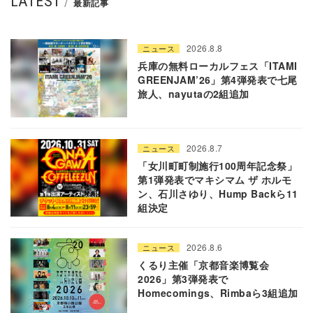
LATEST
最新記事
2026.8.8
ニュース
兵庫の無料ローカルフェス「ITAMI
GREENJAM’26」第4弾発表で七尾
旅人、nayutaの2組追加
2026.8.7
ニュース
「女川町町制施行100周年記念祭」
第1弾発表でマキシマム ザ ホルモ
ン、石川さゆり、Hump Backら11
組決定
2026.8.6
ニュース
くるり主催「京都音楽博覧会
2026」第3弾発表で
Homecomings、Rimbaら3組追加