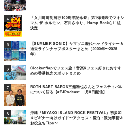
「女川町町制施行100周年記念祭」第1弾発表でマキシ
マム ザ ホルモン、石川さゆり、Hump Backら11組
決定
【SUMMER SONIC】サマソニ歴代ヘッドライナー＆
過去ラインナップポスターまとめ（2000年〜2025
年）
Clockenflapでフェス旅！音楽&フェス好きにおすす
めの香港観光スポットまとめ
ROTH BART BARON三船雅也さんとフェスティバル
について語る【#FJPodcast 11月8日配信】
沖縄「MIYAKO ISLAND ROCK FESTIVAL」初参加
＆ビギナー向けガイド〜アクセス・宿泊・観光事情＆
お役立ちTips〜