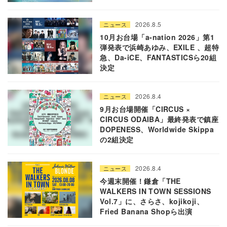
2026.8.5
ニュース
10月お台場「a-nation 2026」第1
弾発表で浜崎あゆみ、EXILE 、超特
急、Da-iCE、FANTASTICSら20組
決定
2026.8.4
ニュース
9月お台場開催「CIRCUS ×
CIRCUS ODAIBA」最終発表で鎮座
DOPENESS、Worldwide Skippa
の2組決定
2026.8.4
ニュース
今週末開催！鎌倉「THE
WALKERS IN TOWN SESSIONS
Vol.7」に、さらさ、kojikoji、
Fried Banana Shopら出演