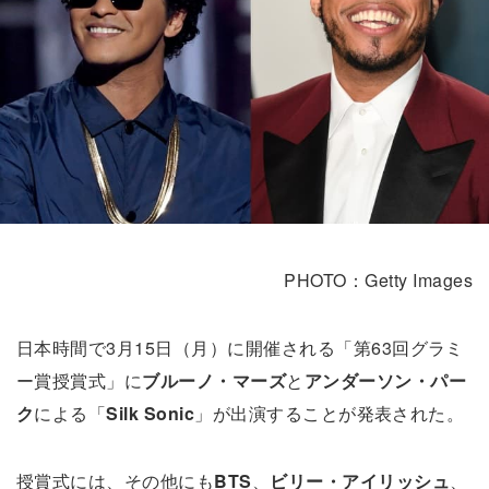
PHOTO：Getty Images
日本時間で3月15日（月）に開催される「第63回グラミ
ー賞授賞式」に
ブルーノ・マーズ
と
アンダーソン・パー
ク
による「
Silk Sonic
」が出演することが発表された。
授賞式には、その他にも
BTS
、
ビリー・アイリッシュ
、