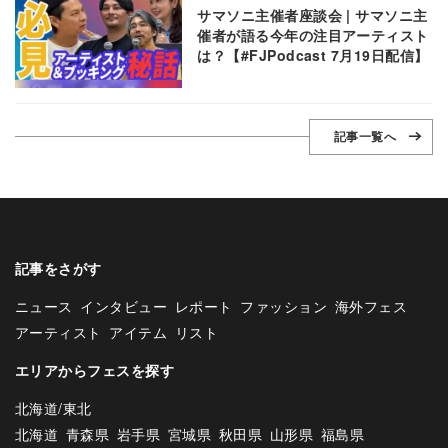
サマソニ主催者座談会 | サマソニ主
催者が語る今年の注目アーティスト
は？【#FJPodcast 7月19日配信】
記事一覧へ
記事をさがす
ニュース
インタビュー
レポート
ファッション
海外フェス
アーティスト
アイテム
リスト
エリアからフェスを探す
北海道/東北
北海道
青森県
岩手県
宮城県
秋田県
山形県
福島県