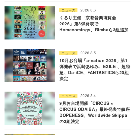
2026.8.6
ニュース
くるり主催「京都音楽博覧会
2026」第3弾発表で
Homecomings、Rimbaら3組追加
2026.8.5
ニュース
10月お台場「a-nation 2026」第1
弾発表で浜崎あゆみ、EXILE 、超特
急、Da-iCE、FANTASTICSら20組
決定
2026.8.4
ニュース
9月お台場開催「CIRCUS ×
CIRCUS ODAIBA」最終発表で鎮座
DOPENESS、Worldwide Skippa
の2組決定