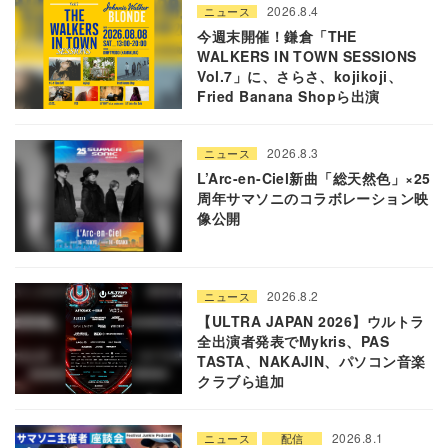
2026.8.4
ニュース
今週末開催！鎌倉「THE
WALKERS IN TOWN SESSIONS
Vol.7」に、さらさ、kojikoji、
Fried Banana Shopら出演
2026.8.3
ニュース
L’Arc-en-Ciel新曲「総天然色」×25
周年サマソニのコラボレーション映
像公開
2026.8.2
ニュース
【ULTRA JAPAN 2026】ウルトラ
全出演者発表でMykris、PAS
TASTA、NAKAJIN、パソコン音楽
クラブら追加
2026.8.1
ニュース
配信