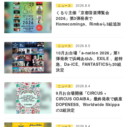
2026.8.6
ニュース
くるり主催「京都音楽博覧会
2026」第3弾発表で
Homecomings、Rimbaら3組追加
2026.8.5
ニュース
10月お台場「a-nation 2026」第1
弾発表で浜崎あゆみ、EXILE 、超特
急、Da-iCE、FANTASTICSら20組
決定
2026.8.4
ニュース
9月お台場開催「CIRCUS ×
CIRCUS ODAIBA」最終発表で鎮座
DOPENESS、Worldwide Skippa
の2組決定
2026.8.4
ニュース