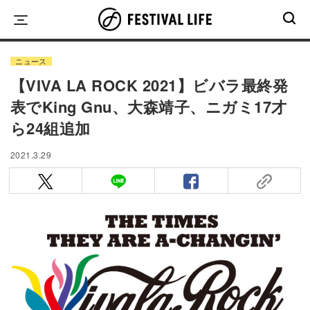
Skip
to
content
ニュース
【VIVA LA ROCK 2021】ビバラ最終発
表でKing Gnu、大森靖子、ニガミ17才
ら24組追加
2021.3.29