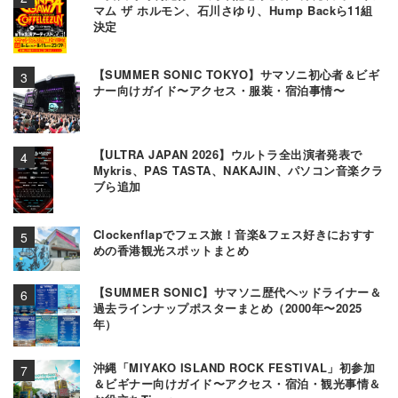
マム ザ ホルモン、石川さゆり、Hump Backら11組
決定
【SUMMER SONIC TOKYO】サマソニ初心者＆ビギ
ナー向けガイド〜アクセス・服装・宿泊事情〜
【ULTRA JAPAN 2026】ウルトラ全出演者発表で
Mykris、PAS TASTA、NAKAJIN、パソコン音楽クラ
ブら追加
Clockenflapでフェス旅！音楽&フェス好きにおすす
めの香港観光スポットまとめ
【SUMMER SONIC】サマソニ歴代ヘッドライナー＆
過去ラインナップポスターまとめ（2000年〜2025
年）
沖縄「MIYAKO ISLAND ROCK FESTIVAL」初参加
＆ビギナー向けガイド〜アクセス・宿泊・観光事情＆