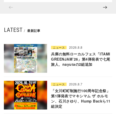
LATEST
最新記事
2026.8.8
ニュース
兵庫の無料ローカルフェス「ITAMI
GREENJAM’26」第4弾発表で七尾
旅人、nayutaの2組追加
2026.8.7
ニュース
「女川町町制施行100周年記念祭」
第1弾発表でマキシマム ザ ホルモ
ン、石川さゆり、Hump Backら11
組決定