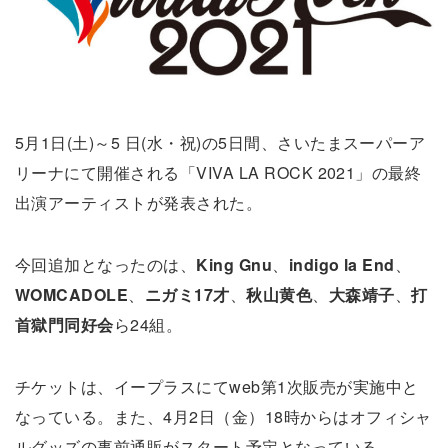
5月1日(土)～5 日(水・祝)の5日間、さいたまスーパーア
リーナにて開催される「VIVA LA ROCK 2021」の最終
出演アーティストが発表された。
今回追加となったのは、
King Gnu
、
indigo la End
、
WOMCADOLE
、
ニガミ17才
、
秋山黄色
、
大森靖子
、
打
首獄門同好会
ら24組。
チケットは、イープラスにてweb第1次販売が実施中と
なっている。また、4月2日（金）18時からはオフィシャ
ルグッズの事前通販がスタート予定となっている。