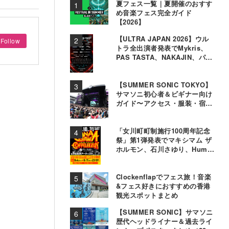
夏フェス一覧｜夏開催のおすす
め音楽フェス完全ガイド
【2026】
【ULTRA JAPAN 2026】ウル
Follow
トラ全出演者発表でMykris、
PAS TASTA、NAKAJIN、パソ
コン音楽クラブら追加
【SUMMER SONIC TOKYO】
サマソニ初心者＆ビギナー向け
ガイド〜アクセス・服装・宿泊
事情〜
「女川町町制施行100周年記念
祭」第1弾発表でマキシマム ザ
ホルモン、石川さゆり、Hump
Backら11組決定
Clockenflapでフェス旅！音楽
&フェス好きにおすすめの香港
観光スポットまとめ
【SUMMER SONIC】サマソニ
歴代ヘッドライナー＆過去ライ