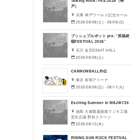
Talking Rock! FES.2026（神
戸）
兵庫 神戸ワールド記念ホール
2026/08/08(土) - 08/09(日)
プッシュプルポット pre. “笑福絶
唱FESTIVAL 2026”
石川 金沢EIGHT HALL
2026/08/08(土)
CANNONBALL外伝
東京 有明アリーナ
2026/08/09(日) - 08/11(火)
Exciting Summer in WAJIKI’26
徳島 大塚製薬徳島ワジキ工場
芝生広場 野外ステージ
2026/08/13(木)
RISING SUN ROCK FESTIVAL