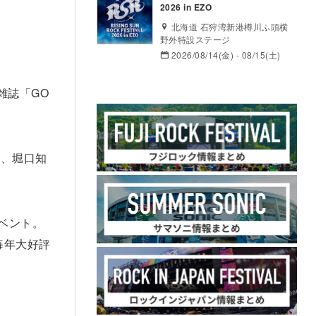
2026 in EZO
北海道 石狩湾新港樽川ふ頭横
野外特設ステージ
2026/08/14(金) - 08/15(土)
雑誌「GO
ー、堀口知
イベント。
毎年大好評