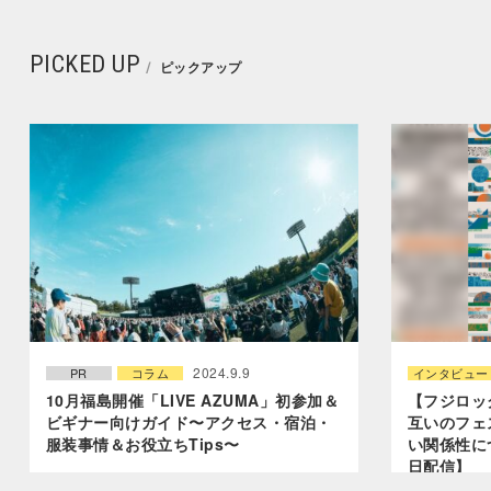
PICKED UP
ピックアップ
2024.9.9
PR
コラム
インタビュー
10月福島開催「LIVE AZUMA」初参加＆
【フジロッ
ビギナー向けガイド〜アクセス・宿泊・
互いのフェ
服装事情＆お役立ちTips〜
い関係性につい
日配信】