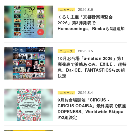
2026.8.6
ニュース
くるり主催「京都音楽博覧会
2026」第3弾発表で
Homecomings、Rimbaら3組追加
2026.8.5
ニュース
10月お台場「a-nation 2026」第1
弾発表で浜崎あゆみ、EXILE 、超特
急、Da-iCE、FANTASTICSら20組
決定
2026.8.4
ニュース
9月お台場開催「CIRCUS ×
CIRCUS ODAIBA」最終発表で鎮座
DOPENESS、Worldwide Skippa
の2組決定