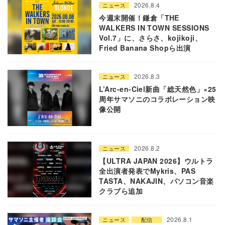
2026.8.4
ニュース
今週末開催！鎌倉「THE
WALKERS IN TOWN SESSIONS
Vol.7」に、さらさ、kojikoji、
Fried Banana Shopら出演
2026.8.3
ニュース
L’Arc-en-Ciel新曲「総天然色」×25
周年サマソニのコラボレーション映
像公開
2026.8.2
ニュース
【ULTRA JAPAN 2026】ウルトラ
全出演者発表でMykris、PAS
TASTA、NAKAJIN、パソコン音楽
クラブら追加
2026.8.1
ニュース
配信