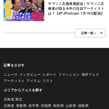
サマソニ主催者座談会 | サマソニ主
催者が語る今年の注目アーティスト
は？【#FJPodcast 7月19日配信】
記事一覧へ
記事をさがす
ニュース
インタビュー
レポート
ファッション
海外フェス
アーティスト
アイテム
リスト
エリアからフェスを探す
北海道/東北
北海道
青森県
岩手県
宮城県
秋田県
山形県
福島県