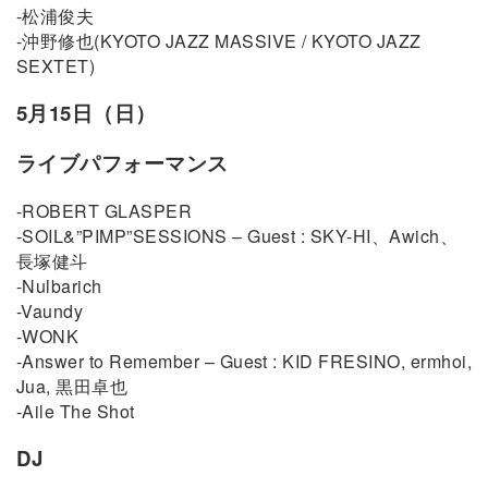
-松浦俊夫
-沖野修也(KYOTO JAZZ MASSIVE / KYOTO JAZZ
SEXTET)
5月15日（日）
ライブパフォーマンス
-ROBERT GLASPER
-SOIL&”PIMP”SESSIONS – Guest : SKY-HI、Awich、
長塚健斗
-Nulbarich
-Vaundy
-WONK
-Answer to Remember – Guest : KID FRESINO, ermhoi,
Jua, 黒田卓也
-Aile The Shot
DJ