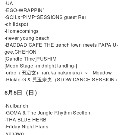
-UA
-EGO-WRAPPIN’
-SOIL&”PIMP”SESSIONS guest Rei
-chilldspot
-Homecomings
-never young beach
-BAGDAD CAFE THE trench town meets PAPA U-
gee,CHEHON
[Candle Time]PUSHIM
[Moon Stage -midnight landing-]
-orbe（田辺玄+ haruka nakamura）× Meadow
-Rickie-G & 児玉奈央（SLOW DANCE SESSION）
6月5日（日）
-Nulbarich
-GOMA & The Jungle Rhythm Section
-THA BLUE HERB
-Friday Night Plans
-yonawo