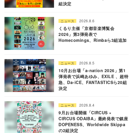
組決定
2026.8.6
ニュース
くるり主催「京都音楽博覧会
2026」第3弾発表で
Homecomings、Rimbaら3組追加
2026.8.5
ニュース
10月お台場「a-nation 2026」第1
弾発表で浜崎あゆみ、EXILE 、超特
急、Da-iCE、FANTASTICSら20組
決定
2026.8.4
ニュース
9月お台場開催「CIRCUS ×
CIRCUS ODAIBA」最終発表で鎮座
DOPENESS、Worldwide Skippa
の2組決定