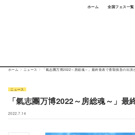
Skip
ホーム
全国フェス一覧
to
content
ホーム
ニュース
「氣志團万博2022～房総魂～」最終発表で香取慎吾の出演
ニュース
「氣志團万博2022～房総魂～」
2022.7.14