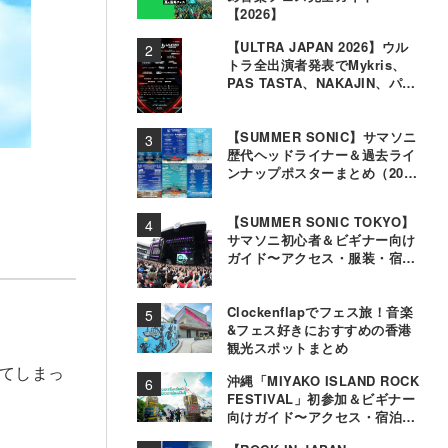
【2026】
【ULTRA JAPAN 2026】ウル
トラ全出演者発表でMykris、
PAS TASTA、NAKAJIN、パソ
コン音楽クラブら追加
【SUMMER SONIC】サマソニ
歴代ヘッドライナー＆過去ライ
ンナップポスターまとめ（2000
年〜2025年）
【SUMMER SONIC TOKYO】
サマソニ初心者＆ビギナー向け
ガイド〜アクセス・服装・宿泊
事情〜
Clockenflapでフェス旅！音楽
&フェス好きにおすすめの香港
観光スポットまとめ
てしまっ
沖縄「MIYAKO ISLAND ROCK
FESTIVAL」初参加＆ビギナー
向けガイド〜アクセス・宿泊・
観光事情＆お役立ちTips〜