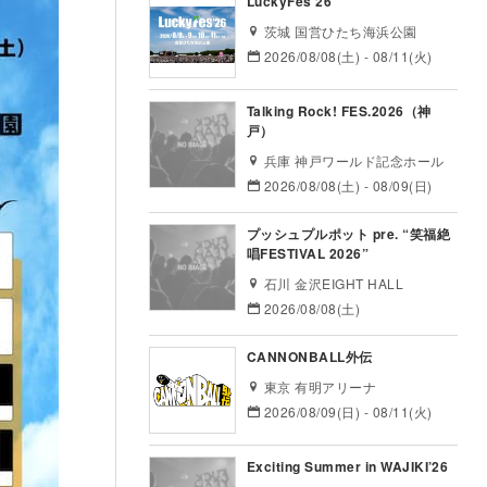
LuckyFes’26
茨城 国営ひたち海浜公園
2026/08/08(土) - 08/11(火)
Talking Rock! FES.2026（神
戸）
兵庫 神戸ワールド記念ホール
2026/08/08(土) - 08/09(日)
プッシュプルポット pre. “笑福絶
唱FESTIVAL 2026”
石川 金沢EIGHT HALL
2026/08/08(土)
CANNONBALL外伝
東京 有明アリーナ
2026/08/09(日) - 08/11(火)
Exciting Summer in WAJIKI’26