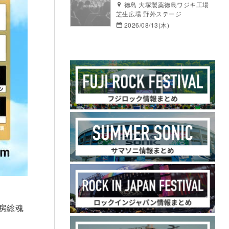
徳島 大塚製薬徳島ワジキ工場
芝生広場 野外ステージ
2026/08/13(木)
～房総魂