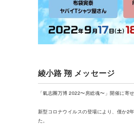
綾小路 翔 メッセージ
「氣志團万博 2022〜房総魂〜」開催に寄
新型コロナウイルスの登場により、僅か2
た。