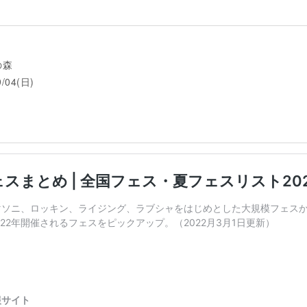
の森
9/04(日)