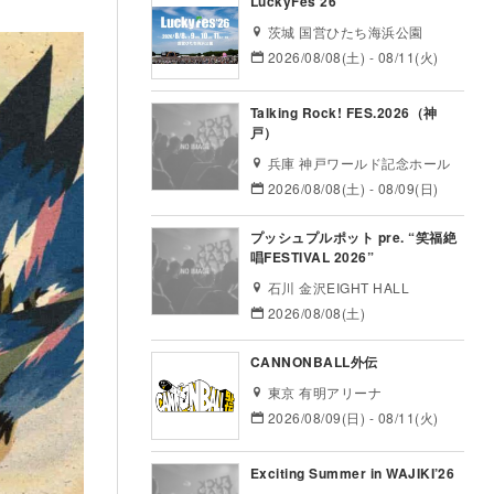
LuckyFes’26
茨城 国営ひたち海浜公園
2026/08/08(土) - 08/11(火)
Talking Rock! FES.2026（神
戸）
兵庫 神戸ワールド記念ホール
2026/08/08(土) - 08/09(日)
プッシュプルポット pre. “笑福絶
唱FESTIVAL 2026”
石川 金沢EIGHT HALL
2026/08/08(土)
CANNONBALL外伝
東京 有明アリーナ
2026/08/09(日) - 08/11(火)
Exciting Summer in WAJIKI’26