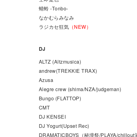
蜻蛉 -Tonbo-
なかむらみなみ
ラジカセ狂気
（NEW）
DJ
ALTZ (Altzmusica)
andrew(TREKKIE TRAX)
Azusa
Alegre crew (shima/NZA/judgeman)
Bungo (FLATTOP)
CMT
DJ KENSEI
DJ Yogurt(Upset Rec)
DRAMATICBOYS（秘境祭/PLAYA/chillo