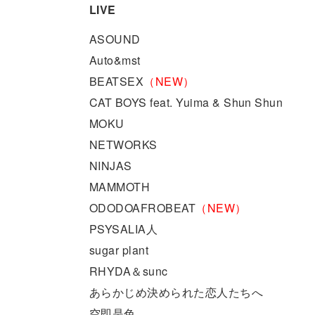
LIVE
ASOUND
Auto&mst
BEATSEX
（NEW）
CAT BOYS feat. Yuima & Shun Shun
MOKU
NETWORKS
NINJAS
MAMMOTH
ODODOAFROBEAT
（NEW）
PSYSALIA人
sugar plant
RHYDA＆sunc
あらかじめ決められた恋人たちへ
空即是色