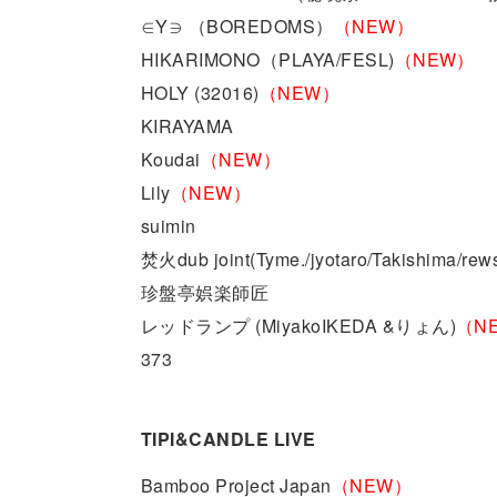
∈Y∋ （BOREDOMS）
（NEW）
HIKARIMONO（PLAYA/FESL)
（NEW）
HOLY (32016)
（NEW）
KIRAYAMA
Koudai
（NEW）
Lily
（NEW）
suimin
焚火dub joint(Tyme./jyotaro/Takishima/rew
珍盤亭娯楽師匠
レッドランプ (MiyakoIKEDA &りょん)
（N
373
TIPI&CANDLE LIVE
Bamboo Project Japan
（NEW）