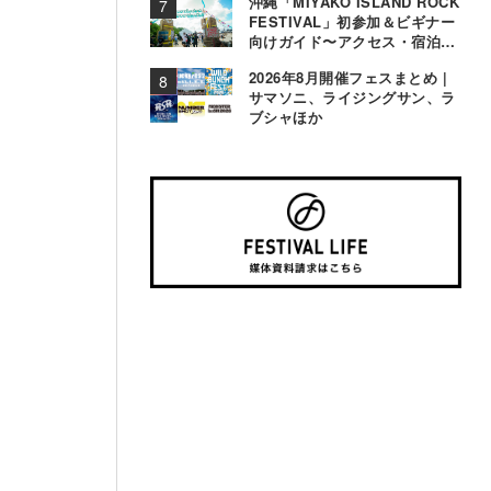
沖縄「MIYAKO ISLAND ROCK
FESTIVAL」初参加＆ビギナー
向けガイド〜アクセス・宿泊・
観光事情＆お役立ちTips〜
2026年8月開催フェスまとめ |
サマソニ、ライジングサン、ラ
ブシャほか