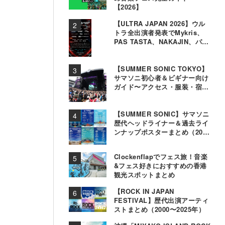
【2026】
【ULTRA JAPAN 2026】ウル
トラ全出演者発表でMykris、
PAS TASTA、NAKAJIN、パソ
コン音楽クラブら追加
【SUMMER SONIC TOKYO】
サマソニ初心者＆ビギナー向け
ガイド〜アクセス・服装・宿泊
事情〜
【SUMMER SONIC】サマソニ
歴代ヘッドライナー＆過去ライ
ンナップポスターまとめ（2000
年〜2025年）
Clockenflapでフェス旅！音楽
&フェス好きにおすすめの香港
観光スポットまとめ
【ROCK IN JAPAN
FESTIVAL】歴代出演アーティ
ストまとめ（2000〜2025年）