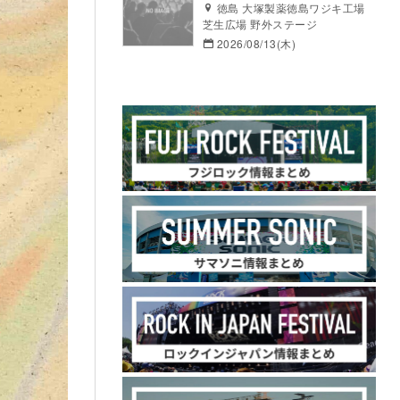
徳島 大塚製薬徳島ワジキ工場
芝生広場 野外ステージ
2026/08/13(木)