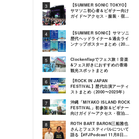
【SUMMER SONIC TOKYO】
サマソニ初心者＆ビギナー向け
ガイド〜アクセス・服装・宿泊
事情〜
【SUMMER SONIC】サマソニ
歴代ヘッドライナー＆過去ライ
ンナップポスターまとめ（2000
年〜2025年）
Clockenflapでフェス旅！音楽
&フェス好きにおすすめの香港
観光スポットまとめ
【ROCK IN JAPAN
FESTIVAL】歴代出演アーティ
ストまとめ（2000〜2025年）
沖縄「MIYAKO ISLAND ROCK
FESTIVAL」初参加＆ビギナー
向けガイド〜アクセス・宿泊・
観光事情＆お役立ちTips〜
ROTH BART BARON三船雅也
さんとフェスティバルについて
語る【#FJPodcast 11月8日配