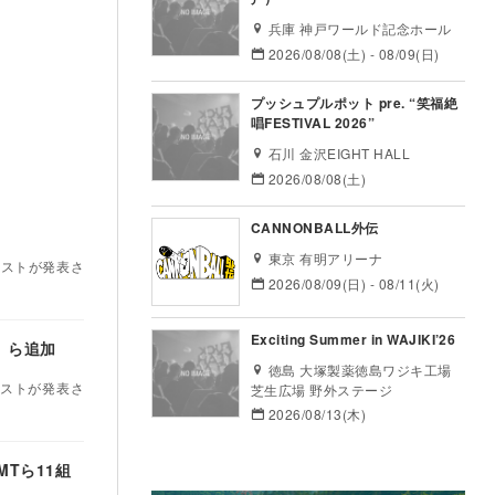
兵庫 神戸ワールド記念ホール
2026/08/08(土) - 08/09(日)
プッシュプルポット pre. “笑福絶
唱FESTIVAL 2026”
石川 金沢EIGHT HALL
2026/08/08(土)
CANNONBALL外伝
東京 有明アリーナ
ィストが発表さ
2026/08/09(日) - 08/11(火)
Exciting Summer in WAJIKI’26
S）ら追加
徳島 大塚製薬徳島ワジキ工場
ィストが発表さ
芝生広場 野外ステージ
2026/08/13(木)
MTら11組