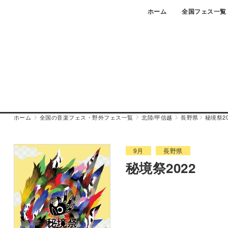
Skip
ホーム
全国フェス一覧
to
content
ホーム
全国の音楽フェス・野外フェス一覧
北陸/甲信越
長野県
秘境祭20
9月
長野県
秘境祭2022