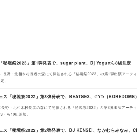
祭2023」第1弾発表で、sugar plant、Dj Yogurtら8組決定
（日）長野・北相木村長者の森にて開催される「秘境祭2023」の第1弾出演アーテ
組決定。
「秘境祭2022」第3弾発表で、BEATSEX、∈Y∋（BOREDOM
）に長野・北相木村長者の森にて開催される「秘境祭2022」の第3弾出演アーテ
MS）ら10組追加。
「秘境祭2022」第2弾発表で、DJ KENSEI、なかむらみなみ、C