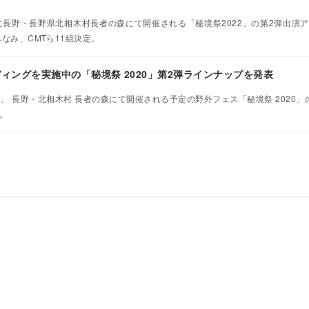
）に長野・長野県北相木村長者の森にて開催される「秘境祭2022」の第2弾出演
みなみ、CMTら11組決定。
ィングを実施中の「秘境祭 2020」第2弾ラインナップを発表
に、 長野・北相木村 長者の森にて開催される予定の野外フェス「秘境祭 2020」
。