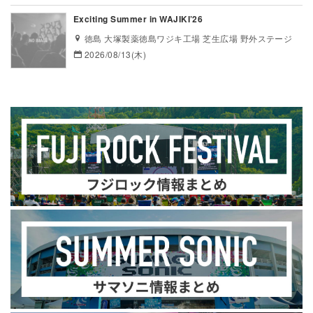
Exciting Summer in WAJIKI’26
徳島 大塚製薬徳島ワジキ工場 芝生広場 野外ステージ
2026/08/13(木)