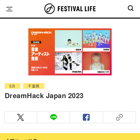
Skip
to
content
5月
千葉県
DreamHack Japan 2023