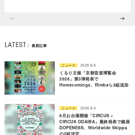
LATEST
最新記事
2026.8.6
ニュース
くるり主催「京都音楽博覧会
2026」第3弾発表で
Homecomings、Rimbaら3組追加
2026.8.4
ニュース
9月お台場開催「CIRCUS ×
CIRCUS ODAIBA」最終発表で鎮座
DOPENESS、Worldwide Skippa
の2組決定