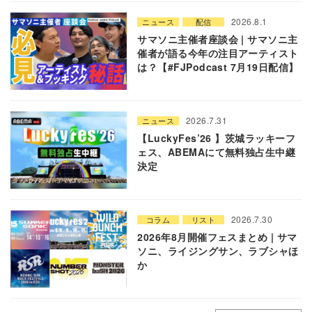
2026.8.1
ニュース
配信
サマソニ主催者座談会 | サマソニ主
催者が語る今年の注目アーティスト
は？【#FJPodcast 7月19日配信】
2026.7.31
ニュース
【LuckyFes’26 】茨城ラッキーフ
ェス、ABEMAにて無料独占生中継
決定
2026.7.30
コラム
リスト
2026年8月開催フェスまとめ | サマ
ソニ、ライジングサン、ラブシャほ
か