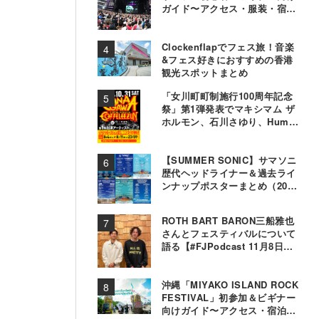
ガイド〜アクセス・服装・宿泊
事情〜
Clockenflapでフェス旅！音楽
&フェス好きにおすすめの香港
観光スポットまとめ
「女川町町制施行100周年記念
祭」第1弾発表でマキシマム ザ
ホルモン、石川さゆり、Hump
Backら11組決定
【SUMMER SONIC】サマソニ
歴代ヘッドライナー＆過去ライ
ンナップポスターまとめ（2000
年〜2025年）
ROTH BART BARON三船雅也
さんとフェスティバルについて
語る【#FJPodcast 11月8日配
信】
沖縄「MIYAKO ISLAND ROCK
FESTIVAL」初参加＆ビギナー
向けガイド〜アクセス・宿泊・