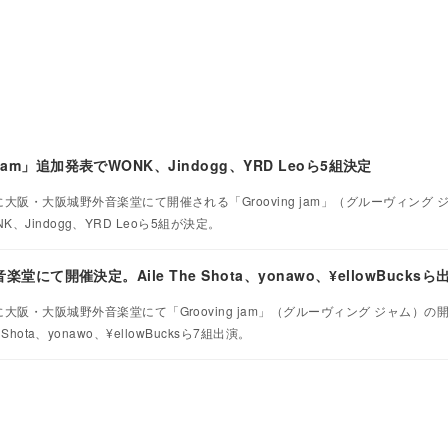
jam」追加発表でWONK、Jindogg、YRD Leoら5組決定
）に大阪・大阪城野外音楽堂にて開催される「Grooving jam」（グルーヴィング
Jindogg、YRD Leoら5組が決定。
音楽堂にて開催決定。Aile The Shota、yonawo、¥ellowBucksら
）に大阪・大阪城野外音楽堂にて「Grooving jam」（グルーヴィング ジャム）
hota、yonawo、¥ellowBucksら7組出演。