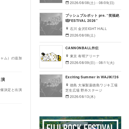
2026/08/08(土) - 08/09(日)
プッシュプルポット pre. “笑福絶
唱FESTIVAL 2026”
石川 金沢EIGHT HALL
2026/08/08(土)
CANNONBALL外伝
東京 有明アリーナ
 ジャム）の追加
2026/08/09(日) - 08/11(火)
Exciting Summer in WAJIKI’26
出演
徳島 大塚製薬徳島ワジキ工場
の開催決定と出演
芝生広場 野外ステージ
2026/08/13(木)