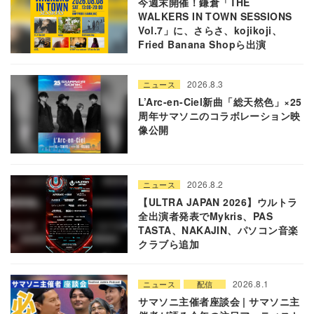
今週末開催！鎌倉「THE
WALKERS IN TOWN SESSIONS
Vol.7」に、さらさ、kojikoji、
Fried Banana Shopら出演
2026.8.3
ニュース
L’Arc-en-Ciel新曲「総天然色」×25
周年サマソニのコラボレーション映
像公開
2026.8.2
ニュース
【ULTRA JAPAN 2026】ウルトラ
全出演者発表でMykris、PAS
TASTA、NAKAJIN、パソコン音楽
クラブら追加
2026.8.1
ニュース
配信
サマソニ主催者座談会 | サマソニ主