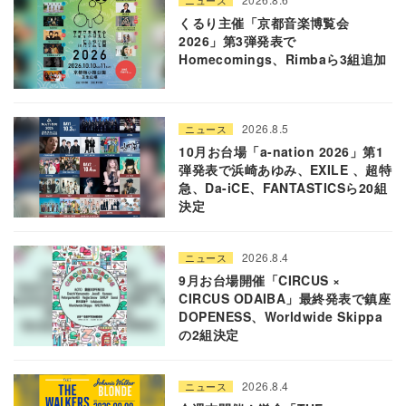
くるり主催「京都音楽博覧会
2026」第3弾発表で
Homecomings、Rimbaら3組追加
2026.8.5
ニュース
10月お台場「a-nation 2026」第1
弾発表で浜崎あゆみ、EXILE 、超特
急、Da-iCE、FANTASTICSら20組
決定
2026.8.4
ニュース
9月お台場開催「CIRCUS ×
CIRCUS ODAIBA」最終発表で鎮座
DOPENESS、Worldwide Skippa
の2組決定
2026.8.4
ニュース